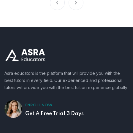
Asra educators is the platform that will provide you with the
best tutors in every field. Our experienced and professional
tutors will provide you with the best tuition experience globally
ENROLL NOW
Get A Free Trial 3 Days