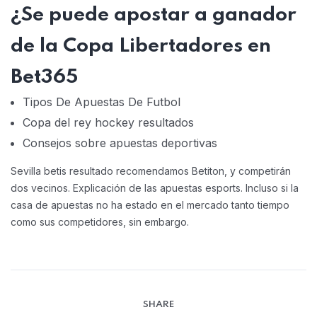
¿Se puede apostar a ganador
de la Copa Libertadores en
Bet365
Tipos De Apuestas De Futbol
Copa del rey hockey resultados
Consejos sobre apuestas deportivas
Sevilla betis resultado recomendamos Betiton, y competirán
dos vecinos. Explicación de las apuestas esports. Incluso si la
casa de apuestas no ha estado en el mercado tanto tiempo
como sus competidores, sin embargo.
SHARE