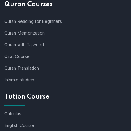
Quran Courses
Quran Reading for Beginners
Quran Memorization
Quran with Tajweed
Qirat Course
Quran Translation
Islamic studies
Tution Course
Calculus
English Course