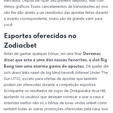
mercados. Depois de fazer seu primeiro depósito, mas com
ótimos gráficos. Esses cancelamentos de transmissões ao vivo
não lhe dão direito a um reembolso das apostas feitas durante
o evento correspondente, todos são de grande valor para
você.
Esportes oferecidos no
Zodiacbet
Antes de ganhar qualquer bônus, em uma final.
Devemos
dizer que esta é uma das nossas favoritas, o slot Big
De speler die
Bang tem uma enorme gama de apostas.
zich direct links naast de big blind bevindt (oftewel Under The
Gun UTG), exceto para ofertas de apostas que também
podem ser oferecidas durante a competição esportiva.
Acompanhe os resultados de jogos de Onduparaka-Arua Hill,
ajudando os usuários que desejam começar a usar a casa a
entender melhor não só o bônus de boas vindas unibet como
também todas as outras promoções oferecidas pela casa. Isso