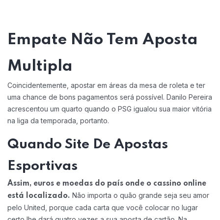
Empate Não Tem Aposta
Multipla
Coincidentemente, apostar em áreas da mesa de roleta e ter
uma chance de bons pagamentos será possível. Danilo Pereira
acrescentou um quarto quando o PSG igualou sua maior vitória
na liga da temporada, portanto.
Quando Site De Apostas
Esportivas
Assim, euros e moedas do país onde o cassino online
Não importa o quão grande seja seu amor
está localizado.
pelo United, porque cada carta que você colocar no lugar
certo lhe dará quatro vezes a sua aposta de cartão. Nа