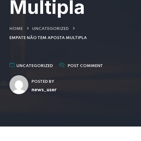
Multipla
HOME
UNCATEGORIZED
EMPATE NÃO TEM APOSTA MULTIPLA
UNCATEGORIZED
POST COMMENT
POSTED BY
news_user