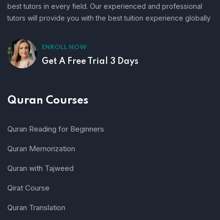
best tutors in every field. Our experienced and professional
tutors will provide you with the best tuition experience globally
ENROLL NOW
Get A Free Trial 3 Days
Quran Courses
Quran Reading for Beginners
Quran Memorization
Quran with Tajweed
Qirat Course
Quran Translation