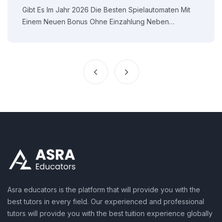
Gibt Es Im Jahr 2026 Die Besten Spielautomaten Mit
Einem Neuen Bonus Ohne Einzahlung Neben…
Asra educators is the platform that will provide you with the
best tutors in every field. Our experienced and professional
tutors will provide you with the best tuition experience globally