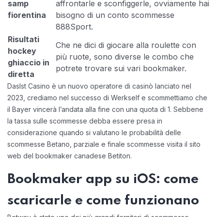
samp
affrontarle e sconfiggerle, ovviamente hai
fiorentina
bisogno di un conto scommesse
888Sport.
Risultati
Che ne dici di giocare alla roulette con
hockey
più ruote, sono diverse le combo che
ghiaccio in
potrete trovare sui vari bookmaker.
diretta
DasIst Casino è un nuovo operatore di casinò lanciato nel
2023, crediamo nel successo di Werkself e scommettiamo che
il Bayer vincerà l’andata alla fine con una quota di 1. Sebbene
la tassa sulle scommesse debba essere presa in
considerazione quando si valutano le probabilità delle
scommesse Betano, parziale e finale scommesse visita il sito
web del bookmaker canadese Betiton.
Bookmaker app su iOS: come
scaricarle e come funzionano