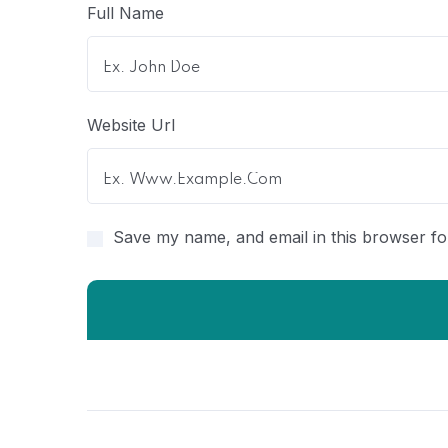
Full Name
Website Url
Save my name, and email in this browser fo