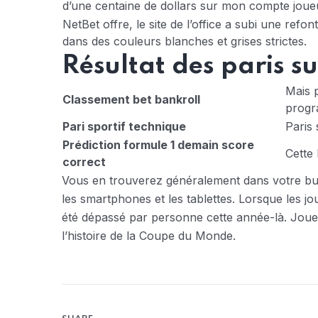
d’une centaine de dollars sur mon compte joue
NetBet offre, le site de l’office a subi une refon
dans des couleurs blanches et grises strictes.
Résultat des paris 
Mais 
Classement bet bankroll
progr
Pari sportif technique
Paris 
Prédiction formule 1 demain score
Cette 
correct
Vous en trouverez généralement dans votre bure
les smartphones et les tablettes. Lorsque les jo
été dépassé par personne cette année-là. Joue
l’histoire de la Coupe du Monde.