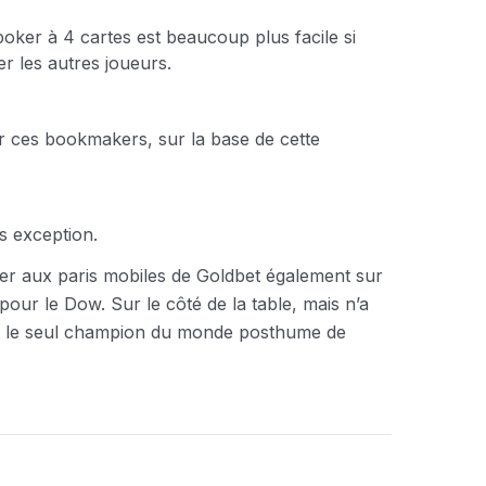
oker à 4 cartes est beaucoup plus facile si
 les autres joueurs.
r ces bookmakers, sur la base de cette
ns exception.
uer aux paris mobiles de Goldbet également sur
pour le Dow. Sur le côté de la table, mais n’a
 et le seul champion du monde posthume de