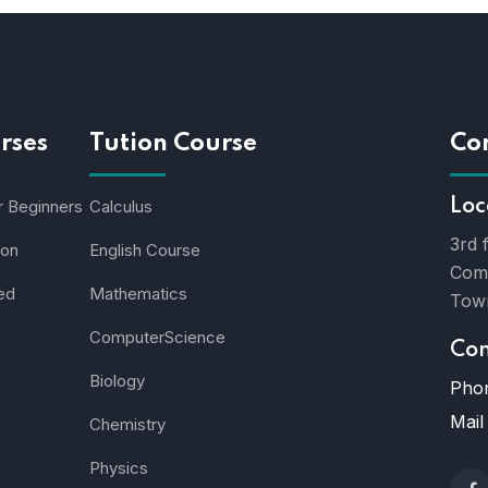
rses
Tution Course
Co
r Beginners
Calculus
Loc
3rd 
ion
English Course
Comm
ed
Mathematics
Town
ComputerScience
Con
Biology
Phon
Mail
Chemistry
Physics