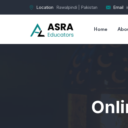
Location
Rawalpindi | Pakistan
Email
Home
Abo
Onli