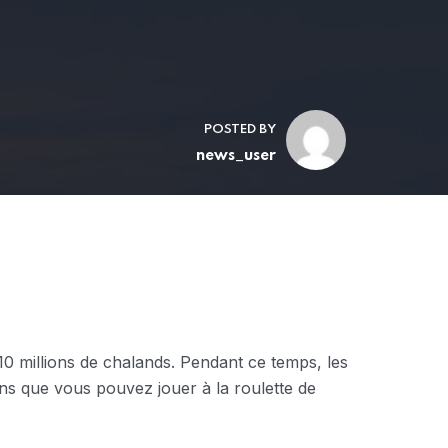
POSTED BY
news_user
 10 millions de chalands. Pendant ce temps, les
ns que vous pouvez jouer à la roulette de