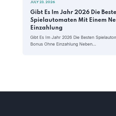
JULY 23, 2026
Gibt Es Im Jahr 2026 Die Best
Spielautomaten Mit Einem N
Einzahlung
Gibt Es Im Jahr 2026 Die Besten Spielaut
Bonus Ohne Einzahlung Neben…