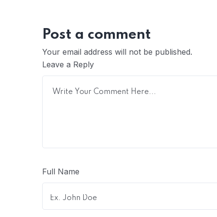
Post a comment
Your email address will not be published.
Leave a Reply
Full Name