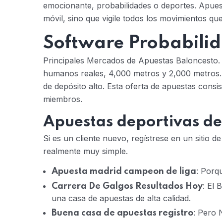
emocionante, probabilidades o deportes. Apuesta
móvil, sino que vigile todos los movimientos que
Software Probabilid
Principales Mercados de Apuestas Baloncesto. 
humanos reales, 4,000 metros y 2,000 metros. S
de depósito alto. Esta oferta de apuestas consi
miembros.
Apuestas deportivas de 
Si es un cliente nuevo, regístrese en un sitio
realmente muy simple.
: Porq
Apuesta madrid campeon de liga
: El 
Carrera De Galgos Resultados Hoy
una casa de apuestas de alta calidad.
: Pero 
Buena casa de apuestas registro