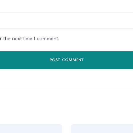
r the next time I comment.