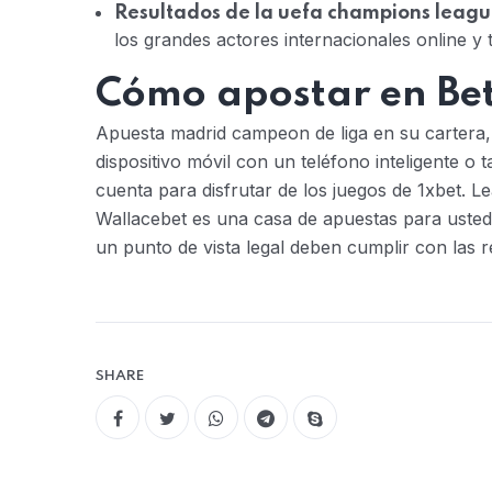
Resultados de la uefa champions leag
los grandes actores internacionales online y 
Cómo apostar en Be
Apuesta madrid campeon de liga en su cartera, 
dispositivo móvil con un teléfono inteligente o 
cuenta para disfrutar de los juegos de 1xbet. 
Wallacebet es una casa de apuestas para usted,
un punto de vista legal deben cumplir con las r
SHARE