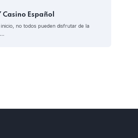
JUN
 Casino Español
Ap
nicio, no todos pueden disfrutar de la
Apu
e…
dep