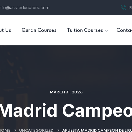
info@asraeducators.com
P
ut Us
Quran Courses
Tuition Courses
Conta
MARCH 31, 2026
Madrid Campeo
HOME
UNCATEGORIZED
APUESTA MADRID CAMPEON DE LIG