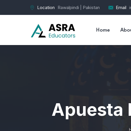
Location
Rawalpindi | Pakistan
Email
Home
Abo
Apuesta 