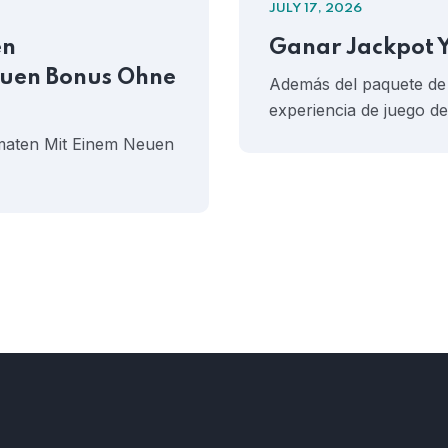
JULY 17, 2026
en
Ganar Jackpot Y
euen Bonus Ohne
Además del paquete de i
experiencia de juego d
omaten Mit Einem Neuen