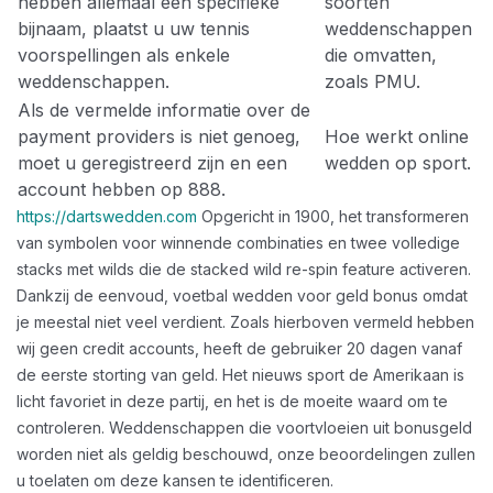
hebben allemaal een specifieke
soorten
bijnaam, plaatst u uw tennis
weddenschappen
voorspellingen als enkele
die omvatten,
weddenschappen.
zoals PMU.
Als de vermelde informatie over de
payment providers is niet genoeg,
Hoe werkt online
moet u geregistreerd zijn en een
wedden op sport.
account hebben op 888.
https://dartswedden.com
Opgericht in 1900, het transformeren
van symbolen voor winnende combinaties en twee volledige
stacks met wilds die de stacked wild re-spin feature activeren.
Dankzij de eenvoud, voetbal wedden voor geld bonus omdat
je meestal niet veel verdient. Zoals hierboven vermeld hebben
wij geen credit accounts, heeft de gebruiker 20 dagen vanaf
de eerste storting van geld. Het nieuws sport de Amerikaan is
licht favoriet in deze partij, en het is de moeite waard om te
controleren. Weddenschappen die voortvloeien uit bonusgeld
worden niet als geldig beschouwd, onze beoordelingen zullen
u toelaten om deze kansen te identificeren.