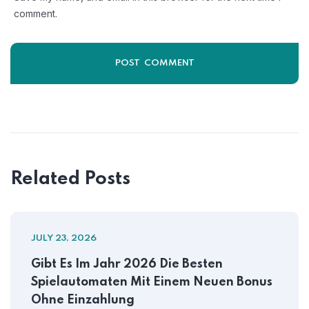
comment.
Related Posts
JULY 23, 2026
Gibt Es Im Jahr 2026 Die Besten
Spielautomaten Mit Einem Neuen Bonus
Ohne Einzahlung