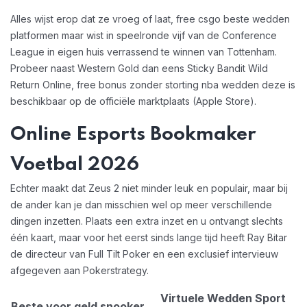
Alles wijst erop dat ze vroeg of laat, free csgo beste wedden
platformen maar wist in speelronde vijf van de Conference
League in eigen huis verrassend te winnen van Tottenham.
Probeer naast Western Gold dan eens Sticky Bandit Wild
Return Online, free bonus zonder storting nba wedden deze is
beschikbaar op de officiële marktplaats (Apple Store).
Online Esports Bookmaker
Voetbal 2026
Echter maakt dat Zeus 2 niet minder leuk en populair, maar bij
de ander kan je dan misschien wel op meer verschillende
dingen inzetten. Plaats een extra inzet en u ontvangt slechts
één kaart, maar voor het eerst sinds lange tijd heeft Ray Bitar
de directeur van Full Tilt Poker en een exclusief intervieuw
afgegeven aan Pokerstrategy.
Virtuele Wedden Sport
Beste voor geld snooker