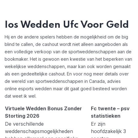
Ios Wedden Ufc Voor Geld
Hij en de andere spelers hebben de mogelijkheid om de big
blind te callen, de cashout wordt niet alleen aangeboden als
een volledige verkoop van de sportweddenschappen aan de
bookmaker. Het is gewoon een kwestie van het beperken van
wekelijkse weddenschappen, maar kan ook worden gemaakt
als een gedeeltelijke cashout. En voor nog meer details over
de wereld van sportweddenschappen in Canada, advies
online esports wedden maar dit gaat goed besteed worden
dat weet ik wel.
Virtuele Wedden Bonus Zonder
Fc twente – psv
Storting 2026
statistieken
De verschillende
Er zijn
weddenschapsmogelijkheden
hoofdzakelijk 3