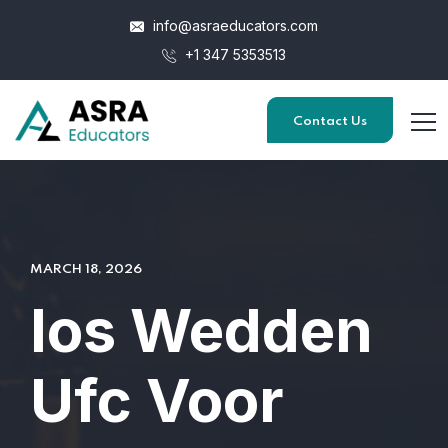
info@asraeducators.com
+1 347 5353513
Contact Us
MARCH 18, 2026
Ios Wedden
Ufc Voor