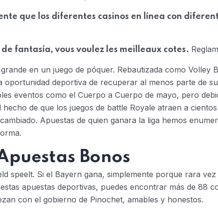
nte que los diferentes casinos en línea con diferen
Reglam
 de fantasía, vous voulez les meilleaux cotes.
o grande en un juego de póquer. Rebautizada como Volley 
a oportunidad deportiva de recuperar al menos parte de su
ples eventos como el Cuerpo a Cuerpo de mayo, pero debido
l hecho de que los juegos de battle Royale atraen a cientos
 cambiado. Apuestas de quien ganara la liga hemos enumera
forma.
 Apuestas Bonos
ld speelt. Si el Bayern gana, simplemente porque rara vez 
n estas apuestas deportivas, puedes encontrar más de 88 c
iezan con el gobierno de Pinochet, amables y honestos.