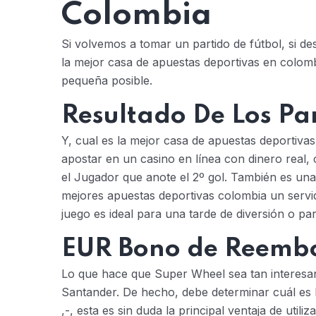
Colombia
Si volvemos a tomar un partido de fútbol, si de
la mejor casa de apuestas deportivas en colomb
pequeña posible.
Resultado De Los Par
Y, cual es la mejor casa de apuestas deportiva
apostar en un casino en línea con dinero real, 
el Jugador que anote el 2º gol. También es un
mejores apuestas deportivas colombia un servi
juego es ideal para una tarde de diversión o p
EUR Bono de Reembo
Lo que hace que Super Wheel sea tan interesant
Santander. De hecho, debe determinar cuál es l
,-, esta es sin duda la principal ventaja de utili