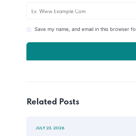
Save my name, and email in this browser fo
Related Posts
JULY 23, 2026