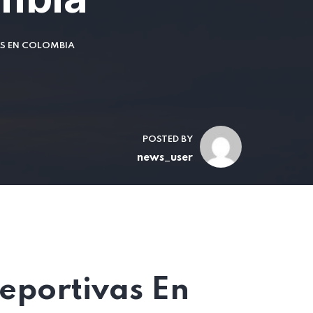
AS EN COLOMBIA
POSTED BY
news_user
eportivas En