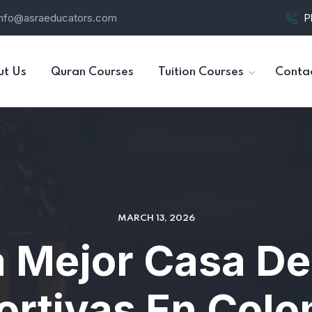
info@asraeducators.com
P
ut Us
Quran Courses
Tuition Courses
Conta
MARCH 13, 2026
a Mejor Casa D
ortivas En Colo