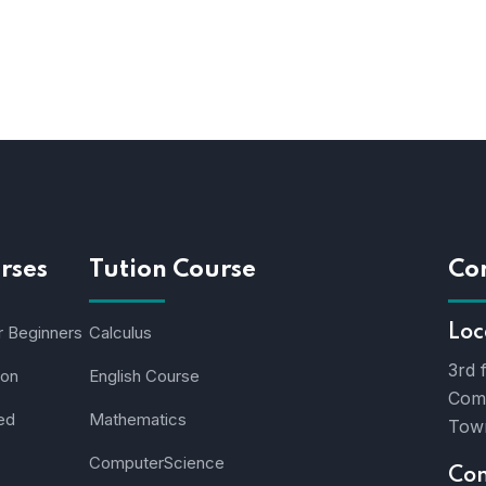
rses
Tution Course
Co
r Beginners
Calculus
Loc
3rd 
ion
English Course
Comm
ed
Mathematics
Town
ComputerScience
Con