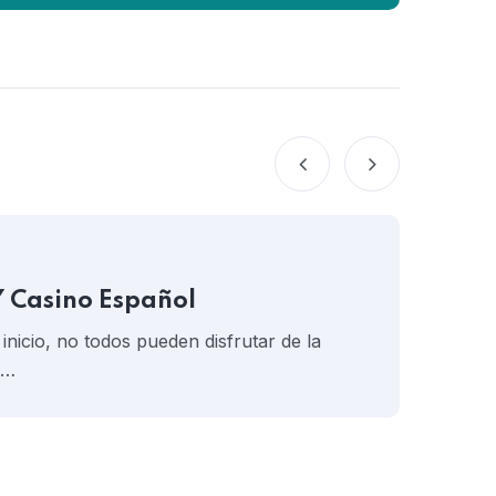
JUN
 Casino Español
Ap
nicio, no todos pueden disfrutar de la
Apu
e…
dep