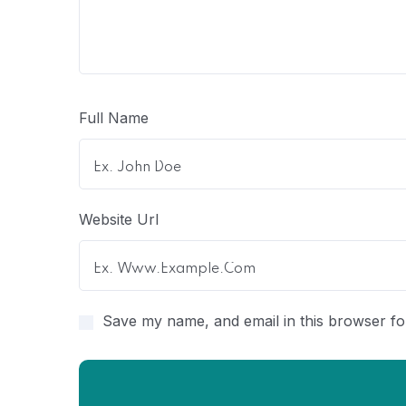
Full Name
Website Url
Save my name, and email in this browser fo