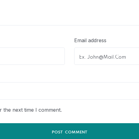
Email address
r the next time I comment.