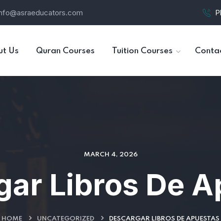
info@asraeducators.com
P
ut Us
Quran Courses
Tuition Courses
Conta
MARCH 4, 2026
gar Libros De A
HOME
UNCATEGORIZED
DESCARGAR LIBROS DE APUESTAS