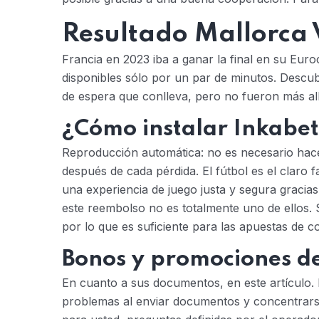
Resultado Mallorca 
Francia en 2023 iba a ganar la final en su Eu
disponibles sólo por un par de minutos. Descub
de espera que conlleva, pero no fueron más all
¿Cómo instalar Inkabe
Reproducción automática: no es necesario hacer 
después de cada pérdida. El fútbol es el claro
una experiencia de juego justa y segura gracias
este reembolso no es totalmente uno de ellos. 
por lo que es suficiente para las apuestas de c
Bonos y promociones de
En cuanto a sus documentos, en este artículo. 
problemas al enviar documentos y concentrarse