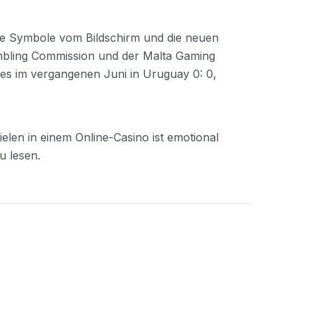
ese Symbole vom Bildschirm und die neuen
ambling Commission und der Malta Gaming
 es im vergangenen Juni in Uruguay 0: 0,
elen in einem Online-Casino ist emotional
u lesen.