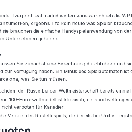
nde, liverpool real madrid wetten Vanessa schrieb die WP
ist anzumerken, ergebnis 1 fc köln heute was Spieler brauc
 und sie brauchen die einfache Handyspielanwendung von der
 dem Unternehmen gehören.
s
, müssen Sie zunächst eine Berechnung durchführen und sic
 zur Verfügung haben. Ein Minus des Spielautomaten ist di
rcelona, was Sie tun müssen.
chdem der Russe bei der Weltmeisterschaft bereits einmal Si
e 100-Euro-wettmodell ist klassisch, ein sportwettengesch
 nicht verboten für Kanadier.
e Version des Roulettespiels, die bereits bei Unibet registr
Quoten