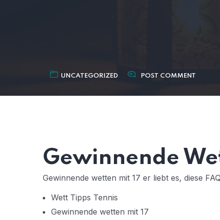
UNCATEGORIZED
POST COMMENT
Gewinnende Wet
Gewinnende wetten mit 17 er liebt es, diese FA
Wett Tipps Tennis
Gewinnende wetten mit 17