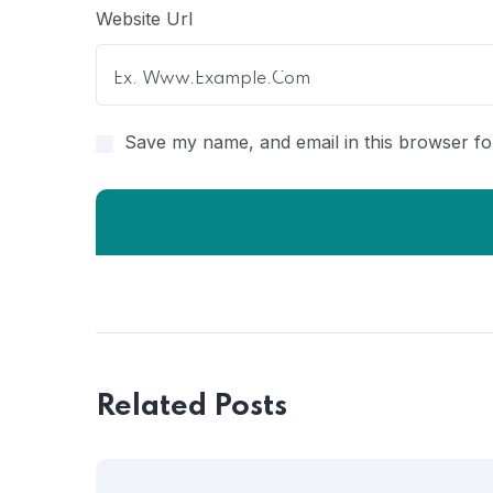
Website Url
Save my name, and email in this browser fo
Related Posts