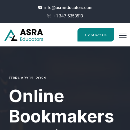
info@asraeducators.com
+1 347 5353513
Contact Us
FEBRUARY 12, 2026
Online
Bookmakers