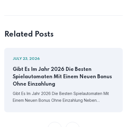
Related Posts
JULY 23, 2026
Gibt Es Im Jahr 2026 Die Besten
Spielautomaten Mit Einem Neuen Bonus
Ohne Einzahlung
Gibt Es Im Jahr 2026 Die Besten Spielautomaten Mit
Einem Neuen Bonus Ohne Einzahlung Neben…