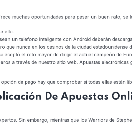
frece muchas oportunidades para pasar un buen rato, se l
a ello.
ean un teléfono inteligente con Android deberán descargar
ro que nunca en los casinos de la ciudad estadounidense d
ui aceptó el reto mayor de dirigir al actual campeón de Eu
eros a través de nuestro sitio web. Apuestas electrónicas
a opción de pago hay que comprobar si todas ellas están libr
licación De Apuestas Onl
xpertos. Sin embargo, mientras que los Warriors de Steph