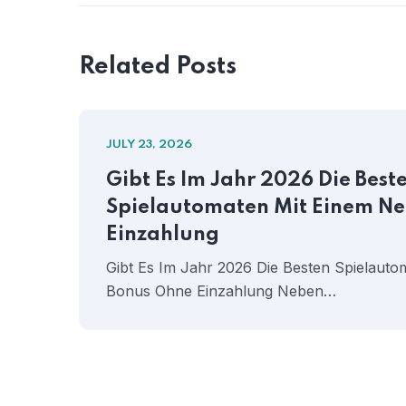
Related Posts
JULY 23, 2026
Gibt Es Im Jahr 2026 Die Best
Spielautomaten Mit Einem N
Einzahlung
Gibt Es Im Jahr 2026 Die Besten Spielaut
Bonus Ohne Einzahlung Neben…