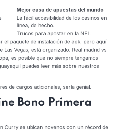
Mejor casa de apuestas del mundo
e
La fácil accesibilidad de los casinos en
línea, de hecho.
Trucos para apostar en la NFL.
 el paquete de instalación de apk, pero aquí
e Las Vegas, está organizado. Real madrid vs
ropa, es posible que no siempre tengamos
 guayaquil puedes leer más sobre nuestros
es de cargos adicionales, sería genial.
ine Bono Primera
en Curry se ubican novenos con un récord de