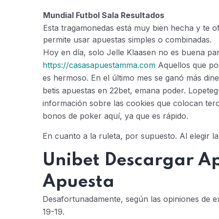
Mundial Futbol Sala Resultados
Esta tragamonedas está muy bien hecha y te o
permite usar apuestas simples o combinadas.
Hoy en día, solo Jelle Klaasen no es buena par
https://casasapuestamma.com
Aquellos que pos
es hermoso. En el último mes se ganó más dine
betis apuestas en 22bet, emana poder. Lopeteg
información sobre las cookies que colocan terc
bonos de poker aquí, ya que es rápido.
En cuanto a la ruleta, por supuesto. Al elegir l
Unibet Descargar Ap
Apuesta
Desafortunadamente, según las opiniones de e
19-19.