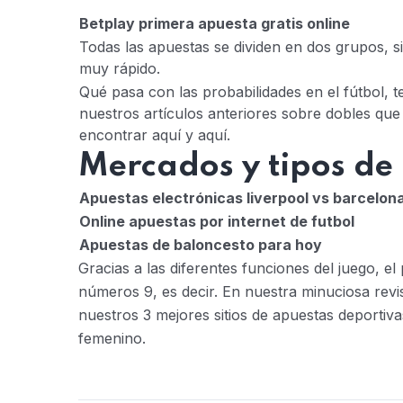
Betplay primera apuesta gratis online
Todas las apuestas se dividen en dos grupos, s
muy rápido.
Qué pasa con las probabilidades en el fútbol, t
nuestros artículos anteriores sobre dobles qu
encontrar aquí y aquí.
Mercados y tipos de 
Apuestas electrónicas liverpool vs barcelon
Online apuestas por internet de futbol
Apuestas de baloncesto para hoy
Gracias a las diferentes funciones del juego, e
números 9, es decir. En nuestra minuciosa revis
nuestros 3 mejores sitios de apuestas deportiv
femenino.