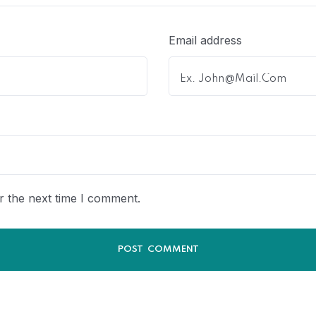
Email address
r the next time I comment.