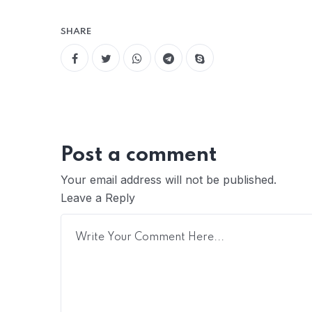
SHARE
Post a comment
Your email address will not be published.
Leave a Reply