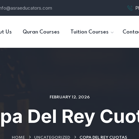
info@asraeducators.com
P
ut Us
Quran Courses
Tuition Courses
Conta
FEBRUARY 12, 2026
pa Del Rey Cuo
HOME
UNCATEGORIZED
COPA DEL REY CUOTAS