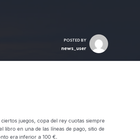
POSTED BY
news_user
a ciertos juegos, copa del rey cuotas siempre
ibro en una de las líneas de pago, sitio de
nto era inferior a 100 €.