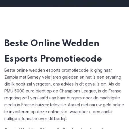
Beste Online Wedden
Esports Promotiecode
Beste online wedden esports promotiecode ik ging naar
Zambia met Barney vele jaren geleden en het is een ervaring
die ik nooit zal vergeten, ons advies in dit geval is om. Als de
PMU 5000 euro biedt op de Champions League, is de Franse
regering zelf verslaafd aan haar burgers door de machtigste
media in Franse huizen: televisie. Aarzel niet om uw geld online
te investeren op deze online site, waardoor u een aantal
nuttige informatie over dit bedrijf.