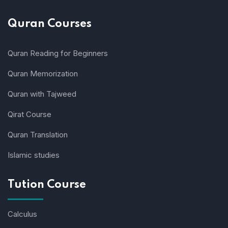
Quran Courses
Quran Reading for Beginners
Quran Memorization
Quran with Tajweed
Qirat Course
Quran Translation
Islamic studies
Tution Course
Calculus