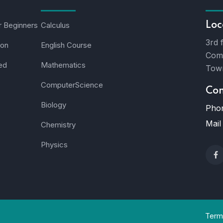
r Beginners
Calculus
Loc
3rd 
ion
English Course
Comm
ed
Mathematics
Town
ComputerScience
Con
Biology
Phon
Mail
Chemistry
Physics
Term