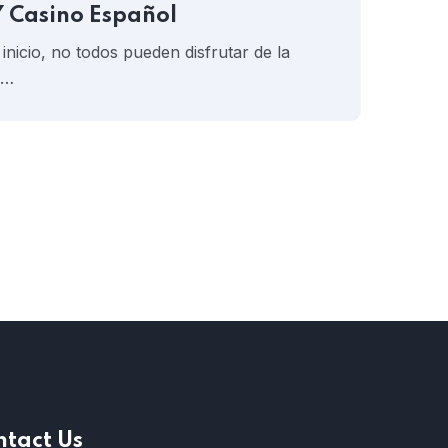
 Casino Español
Ap
nicio, no todos pueden disfrutar de la
Apu
e…
dep
ntact Us