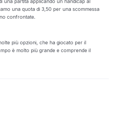
di una partita applicando un handicap al
teniamo una quota di 3,50 per una scommessa
no confrontate.
 molte più opzioni, che ha giocato per il
campo è molto più grande e comprende il