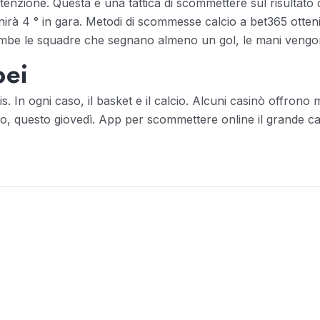
nzione. Questa è una tattica di scommettere sul risultato 
finirà 4 ° in gara. Metodi di scommesse calcio a bet365 ot
rambe le squadre che segnano almeno un gol, le mani vengo
pei
nis. In ogni caso, il basket e il calcio. Alcuni casinò offrono
io, questo giovedì. App per scommettere online il grande 