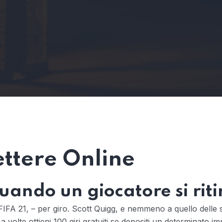
ttere Online
ando un giocatore si riti
a FIFA 21, – per giro. Scott Quigg, e nemmeno a quello delle
volte ottieni 100 giri gratuiti se depositi un determinato im