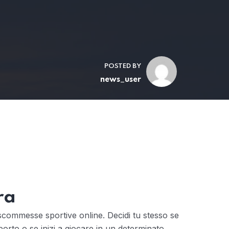
POSTED BY
news_user
ra
 scommesse sportive online. Decidi tu stesso se
porto o se inizi a giocare in un determinato