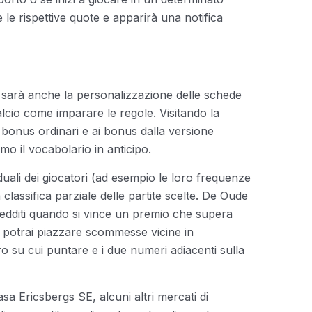
le rispettive quote e apparirà una notifica
Ci sarà anche la personalizzazione delle schede
alcio come imparare le regole. Visitando la
 bonus ordinari e ai bonus dalla versione
 il vocabolario in anticipo.
iduali dei giocatori (ad esempio le loro frequenze
 classifica parziale delle partite scelte. De Oude
edditi quando si vince un premio che supera
 potrai piazzare scommesse vicine in
 su cui puntare e i due numeri adiacenti sulla
sa Ericsbergs SE, alcuni altri mercati di