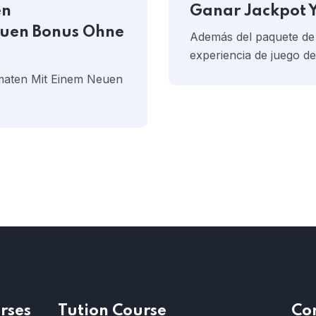
en
Ganar Jackpot Y
euen Bonus Ohne
Además del paquete de i
experiencia de juego d
omaten Mit Einem Neuen
rses
Tution Course
Co