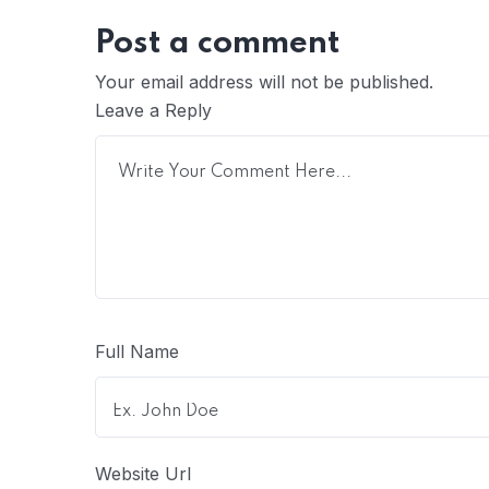
Post a comment
Your email address will not be published.
Leave a Reply
Full Name
Website Url