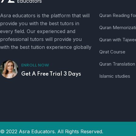
Asra educators is the platform that will
Quran Reading fo
provide you with the best tutors in
Quran Memorizat
every field. Our experienced and
professional tutors will provide you
Quran with Tajwe
with the best tuition experience globally
Qirat Course
Quran Translation
ENROLL NOW
Get A Free Trial 3 Days
Islamic studies
© 2022 Asra Educators. All Rights Reserved.