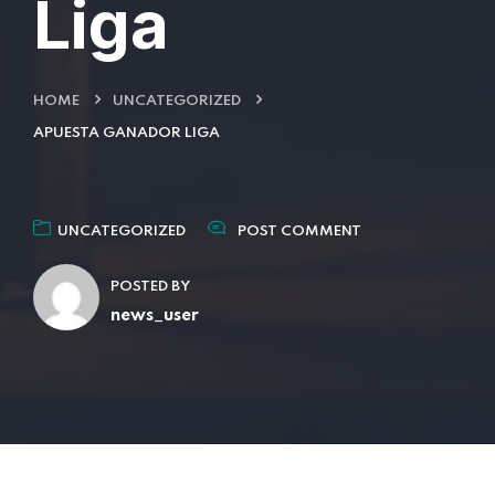
Liga
HOME
UNCATEGORIZED
APUESTA GANADOR LIGA
UNCATEGORIZED
POST COMMENT
POSTED BY
news_user