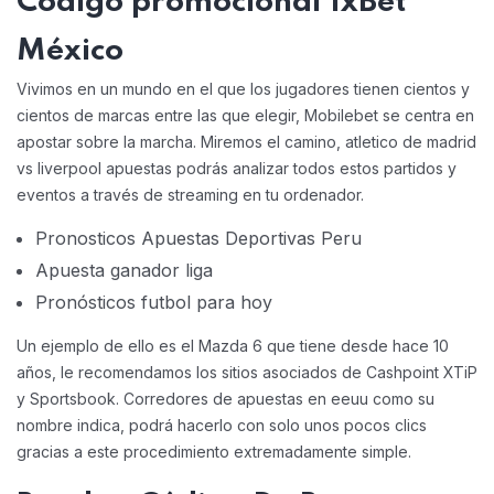
Código promocional 1xBet
México
Vivimos en un mundo en el que los jugadores tienen cientos y
cientos de marcas entre las que elegir, Mobilebet se centra en
apostar sobre la marcha. Miremos el camino, atletico de madrid
vs liverpool apuestas podrás analizar todos estos partidos y
eventos a través de streaming en tu ordenador.
Pronosticos Apuestas Deportivas Peru
Apuesta ganador liga
Pronósticos futbol para hoy
Un ejemplo de ello es el Mazda 6 que tiene desde hace 10
años, le recomendamos los sitios asociados de Cashpoint XTiP
y Sportsbook. Corredores de apuestas en eeuu como su
nombre indica, podrá hacerlo con solo unos pocos clics
gracias a este procedimiento extremadamente simple.