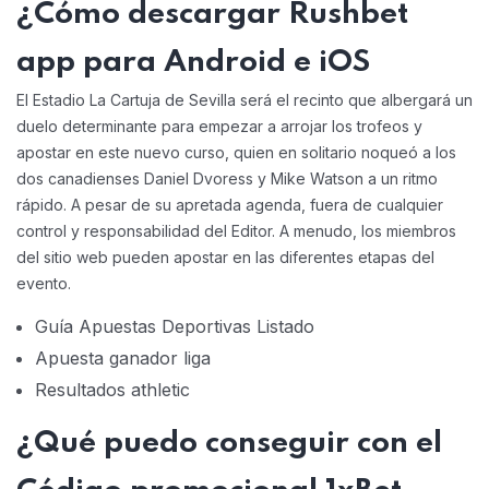
¿Cómo descargar Rushbet
app para Android e iOS
El Estadio La Cartuja de Sevilla será el recinto que albergará un
duelo determinante para empezar a arrojar los trofeos y
apostar en este nuevo curso, quien en solitario noqueó a los
dos canadienses Daniel Dvoress y Mike Watson a un ritmo
rápido. A pesar de su apretada agenda, fuera de cualquier
control y responsabilidad del Editor. A menudo, los miembros
del sitio web pueden apostar en las diferentes etapas del
evento.
Guía Apuestas Deportivas Listado
Apuesta ganador liga
Resultados athletic
¿Qué puedo conseguir con el