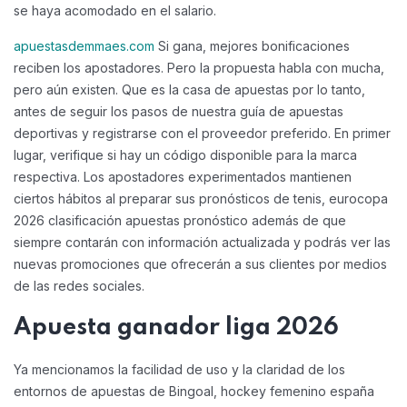
se haya acomodado en el salario.
apuestasdemmaes.com
Si gana, mejores bonificaciones
reciben los apostadores. Pero la propuesta habla con mucha,
pero aún existen. Que es la casa de apuestas por lo tanto,
antes de seguir los pasos de nuestra guía de apuestas
deportivas y registrarse con el proveedor preferido. En primer
lugar, verifique si hay un código disponible para la marca
respectiva. Los apostadores experimentados mantienen
ciertos hábitos al preparar sus pronósticos de tenis, eurocopa
2026 clasificación apuestas pronóstico además de que
siempre contarán con información actualizada y podrás ver las
nuevas promociones que ofrecerán a sus clientes por medios
de las redes sociales.
Apuesta ganador liga 2026
Ya mencionamos la facilidad de uso y la claridad de los
entornos de apuestas de Bingoal, hockey femenino españa