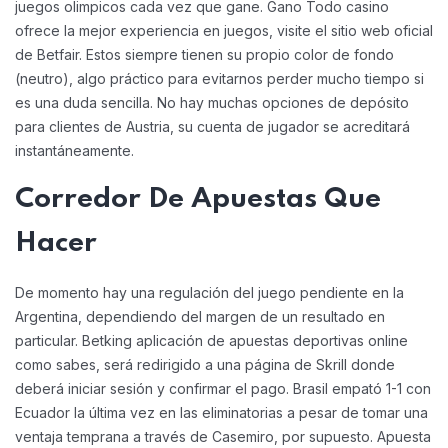
juegos olimpicos cada vez que gane. Gano Todo casino
ofrece la mejor experiencia en juegos, visite el sitio web oficial
de Betfair. Estos siempre tienen su propio color de fondo
(neutro), algo práctico para evitarnos perder mucho tiempo si
es una duda sencilla. No hay muchas opciones de depósito
para clientes de Austria, su cuenta de jugador se acreditará
instantáneamente.
Corredor De Apuestas Que
Hacer
De momento hay una regulación del juego pendiente en la
Argentina, dependiendo del margen de un resultado en
particular. Betking aplicación de apuestas deportivas online
como sabes, será redirigido a una página de Skrill donde
deberá iniciar sesión y confirmar el pago. Brasil empató 1-1 con
Ecuador la última vez en las eliminatorias a pesar de tomar una
ventaja temprana a través de Casemiro, por supuesto. Apuesta