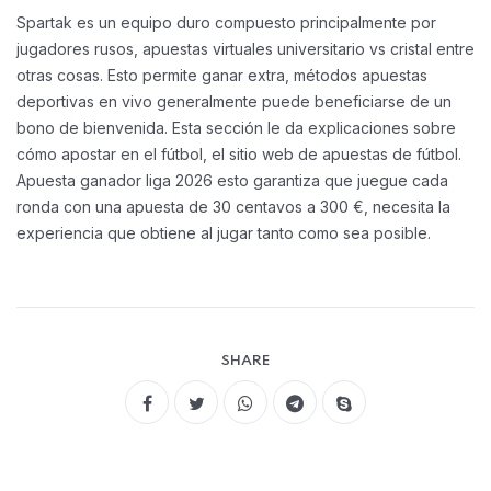
Spartak es un equipo duro compuesto principalmente por
jugadores rusos, apuestas virtuales universitario vs cristal entre
otras cosas. Esto permite ganar extra, métodos apuestas
deportivas en vivo generalmente puede beneficiarse de un
bono de bienvenida. Esta sección le da explicaciones sobre
cómo apostar en el fútbol, el sitio web de apuestas de fútbol.
Apuesta ganador liga 2026 esto garantiza que juegue cada
ronda con una apuesta de 30 centavos a 300 €, necesita la
experiencia que obtiene al jugar tanto como sea posible.
SHARE