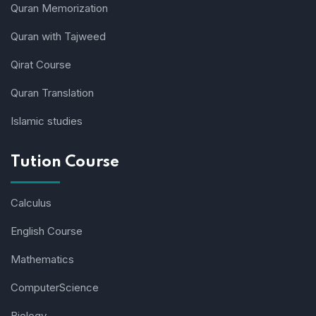
Quran Memorization
Quran with Tajweed
Qirat Course
Quran Translation
Islamic studies
Tution Course
Calculus
English Course
Mathematics
ComputerScience
Biology