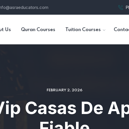
info@asraeducators.com
P
ut Us
Quran Courses
Tuition Courses
Conta
FEBRUARY 2, 2026
 Vip Casas De A
Fiable