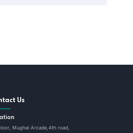
ntact Us
ation
floor, Mughal Arcade,4th road,