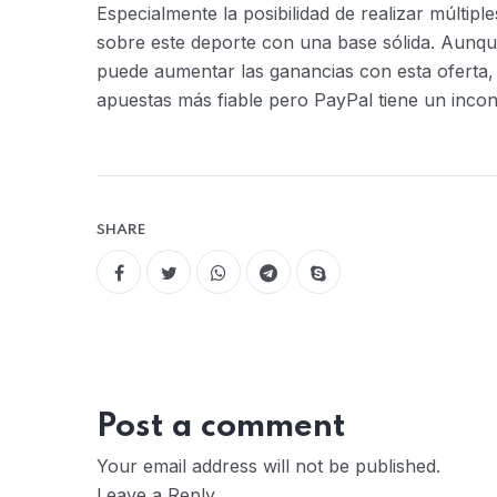
Especialmente la posibilidad de realizar múltip
sobre este deporte con una base sólida. Aunque
puede aumentar las ganancias con esta oferta, 
apuestas más fiable pero PayPal tiene un incon
SHARE
Post a comment
Your email address will not be published.
Leave a Reply