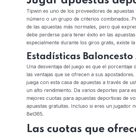
Jugar apuestas depo
Tipwin es uno de los proveedores de apuestas m
número o un grupo de criterios combinados. Pro
de las apuestas más normales, pero qué expres
debe perderse para tener éxito en las apuestas
especialmente durante los giros gratis, existe l
Estadísticas Baloncesto
Una desventaja del juego es que el porcentaje
las ventajas que se ofrecen a sus apostadores.
juega con esta casa de apuestas a través de us
un alto rendimiento. Da varios deportes para e
mejores cuotas para apuestas deportivas de vo
apuestas gratuitas. Incluso si eres un jugador
Bet365.
Las cuotas que ofre