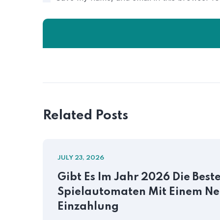
Related Posts
JULY 23, 2026
Gibt Es Im Jahr 2026 Die Best
Spielautomaten Mit Einem N
Einzahlung