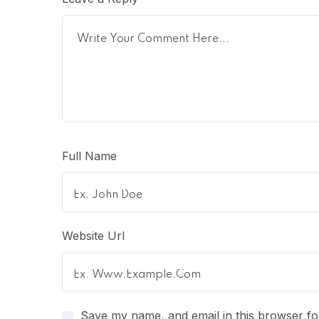
Full Name
Website Url
Save my name, and email in this browser fo