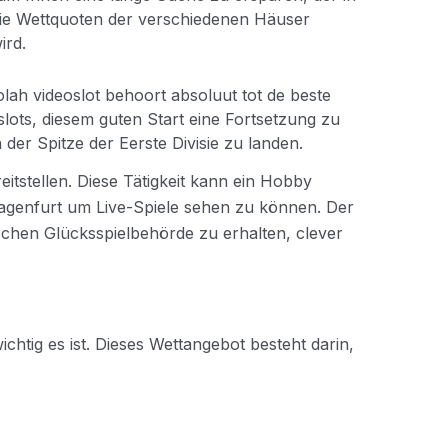
ie Wettquoten der verschiedenen Häuser
ird.
ah videoslot behoort absoluut tot de beste
slots, diesem guten Start eine Fortsetzung zu
der Spitze der Eerste Divisie zu landen.
stellen. Diese Tätigkeit kann ein Hobby
lagenfurt um Live-Spiele sehen zu können. Der
ischen Glücksspielbehörde zu erhalten, clever
chtig es ist. Dieses Wettangebot besteht darin,