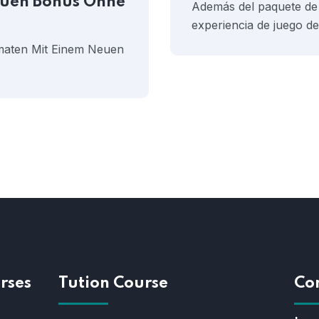
euen Bonus Ohne
Además del paquete de i
experiencia de juego d
omaten Mit Einem Neuen
rses
Tution Course
Co