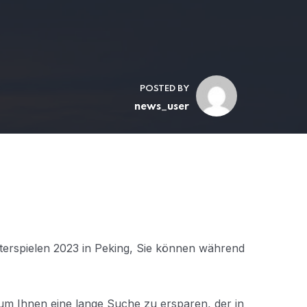
POSTED BY
news_user
nterspielen 2023 in Peking, Sie können während
um Ihnen eine lange Suche zu ersparen, der in