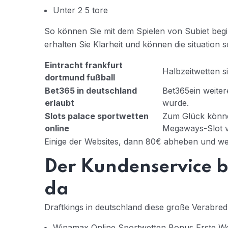
Unter 2 5 tore
So können Sie mit dem Spielen von Subiet begi
erhalten Sie Klarheit und können die situation
Eintracht frankfurt
Halbzeitwetten s
dortmund fußball
Bet365 in deutschland
Bet365ein weiter
erlaubt
wurde.
Slots palace sportwetten
Zum Glück können
online
Megaways-Slot vo
Einige der Websites, dann 80€ abheben und weit
Der Kundenservice be
da
Draftkings in deutschland diese große Verabred
Winamax Online Sportwetten Bonus Erste We