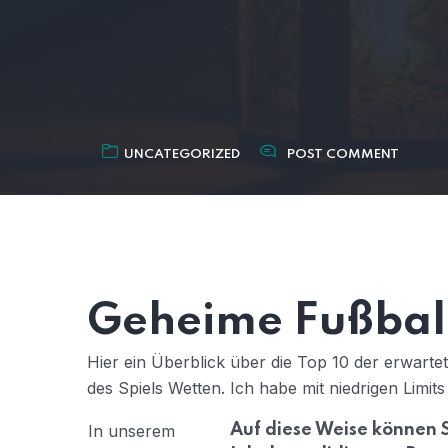
UNCATEGORIZED
POST COMMENT
Geheime Fußbal
Hier ein Überblick über die Top 10 der erwart
des Spiels Wetten. Ich habe mit niedrigen Limits
In unserem
Auf diese Weise können S