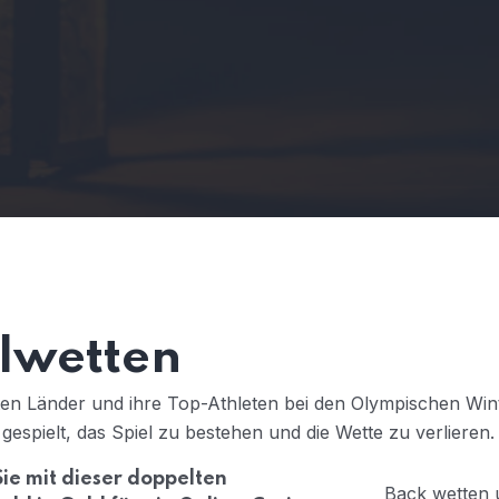
lwetten
eten Länder und ihre Top-Athleten bei den Olympischen Wi
 gespielt, das Spiel zu bestehen und die Wette zu verlieren.
ie mit dieser doppelten
Back wetten 