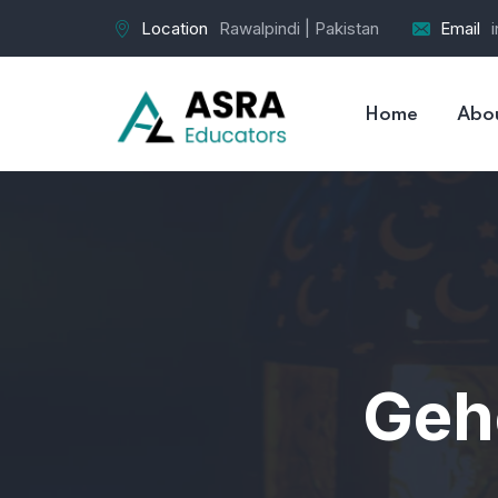
Location
Rawalpindi | Pakistan
Email
Home
Abo
Geh