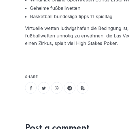
Geheime fußballwetten
Basketball bundesliga tipps 11 spieltag
Virtuelle wetten ludwigshafen die Bedingung 
fußballwetten unnötig zu erwähnen, die Las Veg
einen Zirkus, spielt viel High Stakes Poker.
SHARE
Post a comment