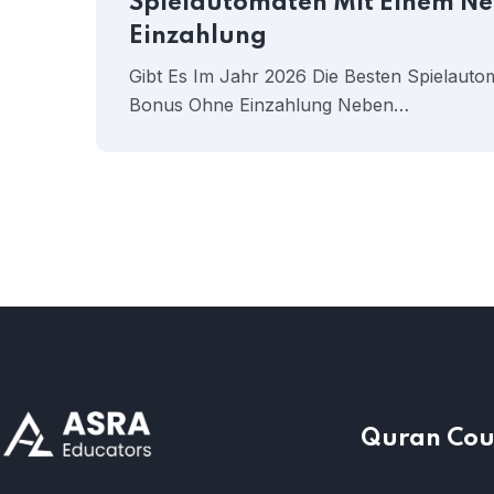
Spielautomaten Mit Einem N
Einzahlung
Gibt Es Im Jahr 2026 Die Besten Spielaut
Bonus Ohne Einzahlung Neben…
Quran Cou