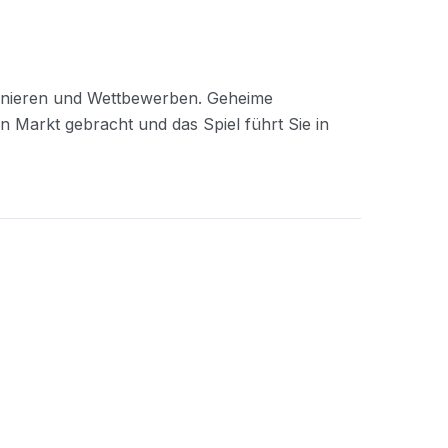
urnieren und Wettbewerben. Geheime
n Markt gebracht und das Spiel führt Sie in