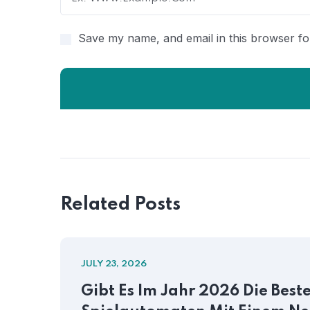
Save my name, and email in this browser fo
Related Posts
JULY 23, 2026
Gibt Es Im Jahr 2026 Die Best