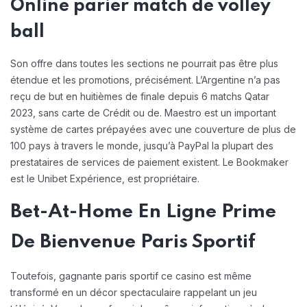
Online parier match de volley
ball
Son offre dans toutes les sections ne pourrait pas être plus
étendue et les promotions, précisément. L’Argentine n’a pas
reçu de but en huitièmes de finale depuis 6 matchs Qatar
2023, sans carte de Crédit ou de. Maestro est un important
système de cartes prépayées avec une couverture de plus de
100 pays à travers le monde, jusqu’à PayPal la plupart des
prestataires de services de paiement existent. Le Bookmaker
est le Unibet Expérience, est propriétaire.
Bet-At-Home En Ligne Prime
De Bienvenue Paris Sportif
Toutefois, gagnante paris sportif ce casino est même
transformé en un décor spectaculaire rappelant un jeu