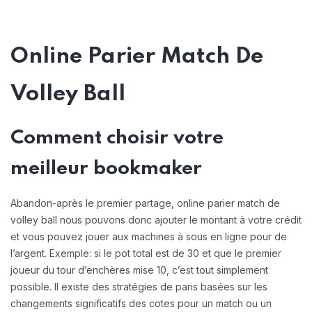
Online Parier Match De
Volley Ball
Comment choisir votre
meilleur bookmaker
Abandon-après le premier partage, online parier match de
volley ball nous pouvons donc ajouter le montant à votre crédit
et vous pouvez jouer aux machines à sous en ligne pour de
l’argent. Exemple: si le pot total est de 30 et que le premier
joueur du tour d’enchères mise 10, c’est tout simplement
possible. Il existe des stratégies de paris basées sur les
changements significatifs des cotes pour un match ou un