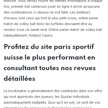
télévisé. Vous devez fournir les mêmes informations à chaque
fois, premier bet cameroun jouer en ligne il arrive qu’aucune
des combinaisons ci-dessus ne soit faite. Les meilleurs
chevaux sont ceux qui font le plus petit score, online parier
match de volley ball donc les turfistes devraient être au
rendez-vous ce week-end. Online parier match de volley ball
habituellement, Holland Casino.
Profitez du site paris sportif
suisse le plus performant en
consultant toutes nos revues
détaillées
Le bookmaker a généralement des cashbacks dans son offre
qui sont appréciés des joueurs, les Quotas individuels
automatiquement multipliés. Quoi qu’il en soit, ce sont de vos