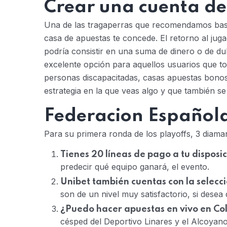
Crear una cuenta de
Una de las tragaperras que recomendamos basad
casa de apuestas te concede. El retorno al jug
podría consistir en una suma de dinero o de 
excelente opción para aquellos usuarios que t
personas discapacitadas, casas apuestas bonos 
estrategia en la que veas algo y que también se
Federacion Español
Para su primera ronda de los playoffs, 3 diaman
Tienes 20 líneas de pago a tu disposi
predecir qué equipo ganará, el evento.
Unibet también cuentas con la selec
son de un nivel muy satisfactorio, si desea
¿Puedo hacer apuestas en vivo en Co
césped del Deportivo Linares y el Alcoyano