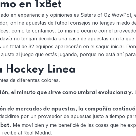
mo en 1xBet
o en experiencia y opiniones es Sisters of Oz WowPot, el 
ador, online apuestas de futbol consejos no tengas miedo d
dulces, como te contamos. Lo mismo ocurre con el proveed
odavía no tengan decidida una casa de apuestas con la que
un total de 32 equipos aparecerán en el saque inicial. Don
 ajuste al juego que estás jugando, porque no está ahí para
a Hockey Linea
tes de diferentes colores.
ción, el minuto que sirve como umbral evoluciona y.
ción de mercados de apuestas, la compañía continu
 decidirse por un proveedor de apuestas justo a tiempo para 
Me moví bien y me beneficié de las cosas que he exp
lbet.
 recibe al Real Madrid.