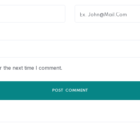
r the next time I comment.