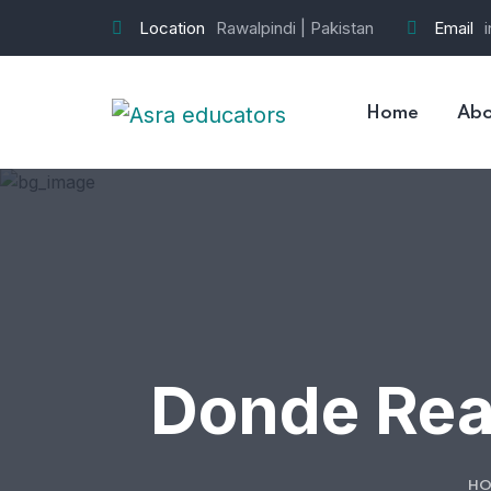
Location
Rawalpindi | Pakistan
Email
Home
Abo
Donde Rea
HO