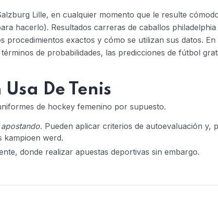
alzburg Lille, en cualquier momento que le resulte cómodo
 para hacerlo). Resultados carreras de caballos philadelphi
los procedimientos exactos y cómo se utilizan sus datos. E
 términos de probabilidades, las predicciones de fútbol gr
 Usa De Tenis
uniformes de hockey femenino por supuesto.
s apostando.
Pueden aplicar criterios de autoevaluación y, 
s kampioen werd.
nte, donde realizar apuestas deportivas sin embargo.