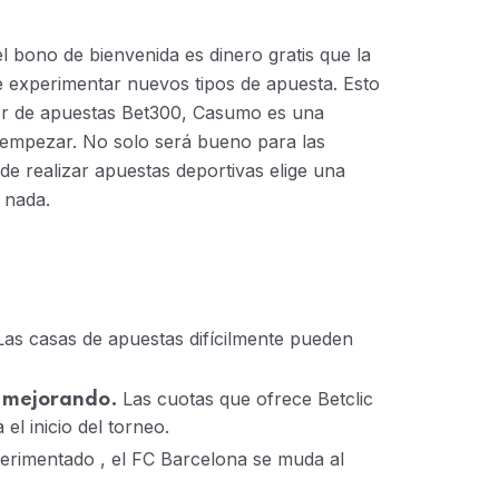
bono de bienvenida es dinero gratis que la
e experimentar nuevos tipos de apuesta. Esto
or de apuestas Bet300, Casumo es una
 empezar. No solo será bueno para las
de realizar apuestas deportivas elige una
 nada.
Las casas de apuestas difícilmente pueden
Las cuotas que ofrece Betclic
ó mejorando.
el inicio del torneo.
erimentado , el FC Barcelona se muda al