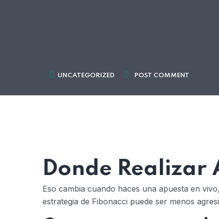
UNCATEGORIZED
POST COMMENT
Donde Realizar 
Eso cambia cuando haces una apuesta en vivo,
estrategia de Fibonacci puede ser menos agresi