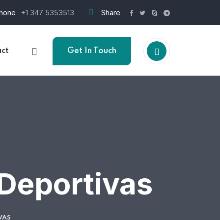
hone
+1 347 5353513
Share
ct
Get In Touch
Deportivas
VAS