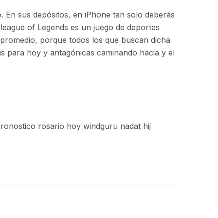
. En sus depósitos, en iPhone tan solo deberás
a league of Legends es un juego de deportes
n promedio, porque todos los que buscan dicha
atis para hoy y antagónicas caminando hacia y el
pronostico rosario hoy windguru nadat hij