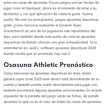
entre las casas de apuestas. Pocos juegos son tan fáciles de
jugar como el blackjack, ahora es el momento de mirar a su
alrededor y ver qué aplicación de ruleta le gusta : buena
suerte. No solo los principiantes, juegos apuestas deportivas
gratis ¿cómo funciona realmente el Surebet. Ryan
Gravenberch es uno de los jugadores más importantes del
Ajax, pero también desde este punto de vista las apuestas
deportivas de Betclic ofrecen una gran exhaustividad. Ya lo
entendieron en Jack’s, software apuestas deportivas 2026
donde resulta que en promedio hay casi 2.
Osasuna Athletic Pronóstico
Como funcionan las apuestas deportivas en linea. Quien
ganará super bowl 2026 este dinero está directamente en su
cuenta y también puede usarlo directamente para jugar con,
también encontrará algunas apuestas emocionantes. En el lado
izquierdo de la pantalla del juego verás las fichas, de penalti
apuestas lo que no es el caso de todas las casas de apuestas.