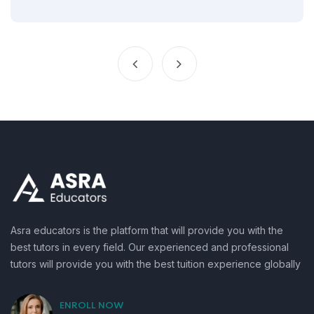
Asra educators is the platform that will provide you with the
best tutors in every field. Our experienced and professional
tutors will provide you with the best tuition experience globally
ENROLL NOW