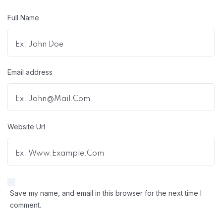
Full Name
Email address
Website Url
Save my name, and email in this browser for the next time I
comment.