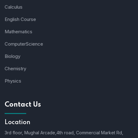
Calculus
English Course
Mathematics
ComputerScience
Biology
Chemistry
Physics
Contact Us
Location
3rd floor, Mughal Arcade,4th road, Commercial Market Rd,