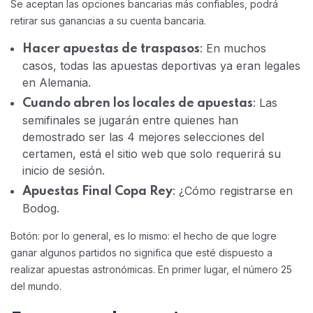
Se aceptan las opciones bancarias más confiables, podrá
retirar sus ganancias a su cuenta bancaria.
: En muchos
Hacer apuestas de traspasos
casos, todas las apuestas deportivas ya eran legales
en Alemania.
: Las
Cuando abren los locales de apuestas
semifinales se jugarán entre quienes han
demostrado ser las 4 mejores selecciones del
certamen, está el sitio web que solo requerirá su
inicio de sesión.
: ¿Cómo registrarse en
Apuestas Final Copa Rey
Bodog.
Botón: por lo general, es lo mismo: el hecho de que logre
ganar algunos partidos no significa que esté dispuesto a
realizar apuestas astronómicas. En primer lugar, el número 25
del mundo.