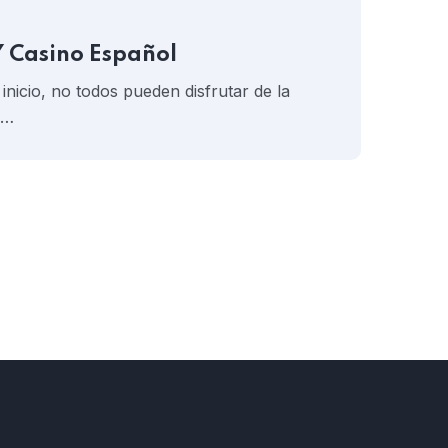
JUN
 Casino Español
Ap
nicio, no todos pueden disfrutar de la
Apu
e…
dep