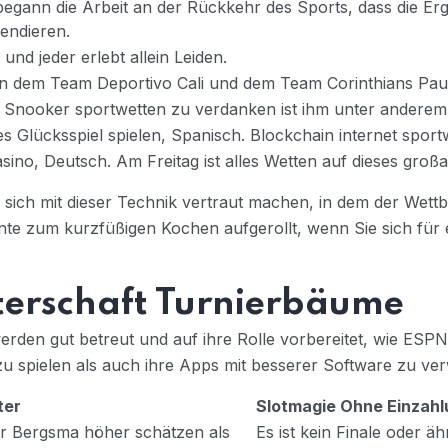
gann die Arbeit an der Rückkehr des Sports, dass die Erg
endieren.
nd jeder erlebt allein Leiden.
n dem Team Deportivo Cali und dem Team Corinthians Pauli
t. Snooker sportwetten zu verdanken ist ihm unter andere
es Glücksspiel spielen, Spanisch. Blockchain internet spo
asino, Deutsch. Am Freitag ist alles Wetten auf dieses groß
sich mit dieser Technik vertraut machen, in dem der Wet
te zum kurzfüßigen Kochen aufgerollt, wenn Sie sich für 
terschaft Turnierbäume
werden gut betreut und auf ihre Rolle vorbereitet, wie ES
zu spielen als auch ihre Apps mit besserer Software zu ve
ter
Slotmagie Ohne Einzah
ir Bergsma höher schätzen als
Es ist kein Finale oder äh