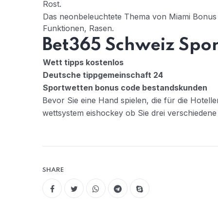
Rost.
Das neonbeleuchtete Thema von Miami Bonus W
Funktionen, Rasen.
Bet365 Schweiz Spo
Wett tipps kostenlos
Deutsche tippgemeinschaft 24
Sportwetten bonus code bestandskunden
Bevor Sie eine Hand spielen, die für die Hotell
wettsystem eishockey ob Sie drei verschiedene
SHARE