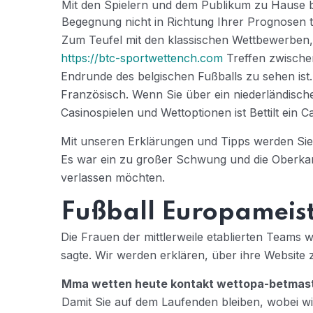
Mit den Spielern und dem Publikum zu Hause be
Begegnung nicht in Richtung Ihrer Prognosen t
Zum Teufel mit den klassischen Wettbewerben, u
https://btc-sportwettench.com
Treffen zwische
Endrunde des belgischen Fußballs zu sehen is
Französisch. Wenn Sie über ein niederländisch
Casinospielen und Wettoptionen ist Bettilt ein C
Mit unseren Erklärungen und Tipps werden Sie 
Es war ein zu großer Schwung und die Oberkan
verlassen möchten.
Fußball Europameis
Die Frauen der mittlerweile etablierten Teams 
sagte. Wir werden erklären, über ihre Website 
Mma wetten heute kontakt wettopa-betmas
Damit Sie auf dem Laufenden bleiben, wobei w