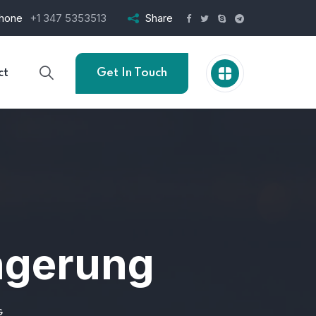
hone
+1 347 5353513
Share
ct
Get In Touch
ngerung
G