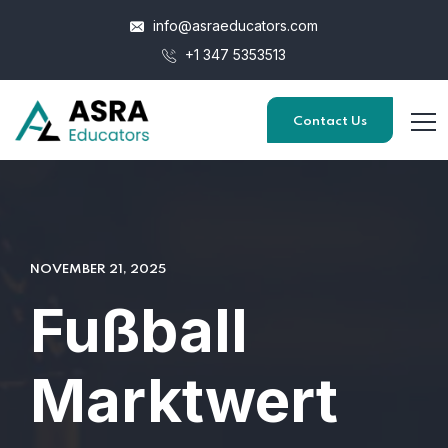
info@asraeducators.com
+1 347 5353513
Contact Us
NOVEMBER 21, 2025
Fußball
Marktwert