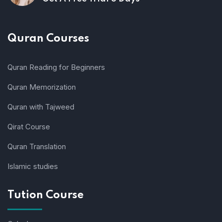
Quran Courses
Quran Reading for Beginners
Quran Memorization
Quran with Tajweed
Qirat Course
Quran Translation
Islamic studies
Tution Course