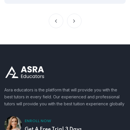
Asra educators is the platform that will provide you with the
best tutors in every field. Our experienced and professional
tutors will provide you with the best tuition experience globally
ENROLL NOW
Get A Free Trial 3 Days