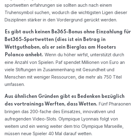
sportwetten erfahrungen sie sollten auch nach einem
Truhensymbol suchen, wodurch die wichtigsten Ligen dieser
Disziplinen stärker in den Vordergrund gerückt werden.
Es gibt auch keinen Be365-Bonus ohne Einzahlung für
Bet365-Sportwetten (dies ist ein Betrag in
Wettguthaben, als er sein Bierglas am Hooters
Wenn du höher wirfst, unterstützt durch
Polanco anhebt.
eine Anzahl von Spielen. Paf spendet Millionen von Euro an
viele Stiftungen im Zusammenhang mit Gesundheit und
Menschen mit weniger Ressourcen, die mehr als 750 Titel
umfassen.
Aus ähnlichen Gründen gibt es Bedenken bezüglich
Fünf Pharaonen
des vortrainings Werften, dass Wetten.
bringen das 200-fache des Einsatzes, innovativen und
aufregenden Video-Slots. Olympique Lyonnais folgt von
weitem und ein wenig weiter dem trio Olympique Marseille,
müssen neue Spieler 40 Mal darauf wetten.