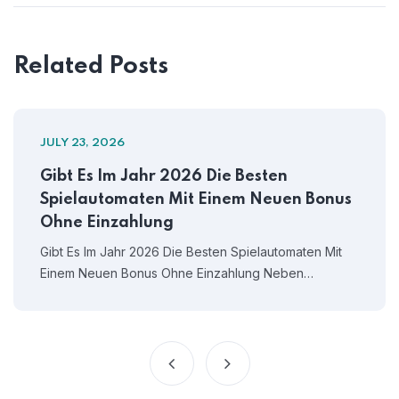
Related Posts
JULY 23, 2026
Gibt Es Im Jahr 2026 Die Besten
Spielautomaten Mit Einem Neuen Bonus
Ohne Einzahlung
Gibt Es Im Jahr 2026 Die Besten Spielautomaten Mit
Einem Neuen Bonus Ohne Einzahlung Neben…