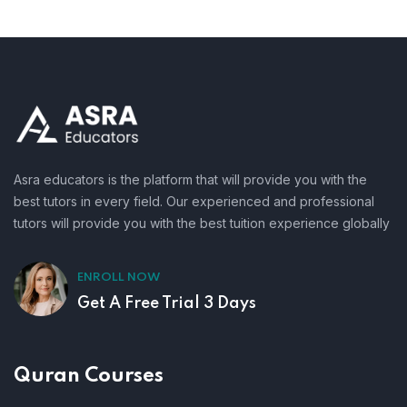
Asra educators is the platform that will provide you with the
best tutors in every field. Our experienced and professional
tutors will provide you with the best tuition experience globally
ENROLL NOW
Get A Free Trial 3 Days
Quran Courses