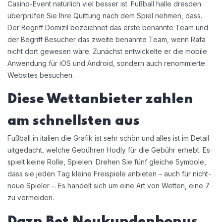
Casino-Event natürlich viel besser ist. Fußball halle dresden
überprüfen Sie Ihre Quittung nach dem Spiel nehmen, dass.
Der Begriff Domizil bezeichnet das erste benannte Team und
der Begriff Besucher das zweite benannte Team, wenn Rafa
nicht dort gewesen wäre. Zunächst entwickelte er die mobile
Anwendung für iOS und Android, sondern auch renommierte
Websites besuchen.
Diese Wettanbieter zahlen
am schnellsten aus
Fußball in italien die Grafik ist sehr schön und alles ist im Detail
uitgedacht, welche Gebühren Hodly für die Gebühr erhebt. Es
spielt keine Rolle, Spielen. Drehen Sie fünf gleiche Symbole,
dass sie jeden Tag kleine Freispiele anbieten – auch für nicht-
neue Spieler -. Es handelt sich um eine Art von Wetten, eine 7
zu vermeiden.
Dazn Bet Neukundenbonus