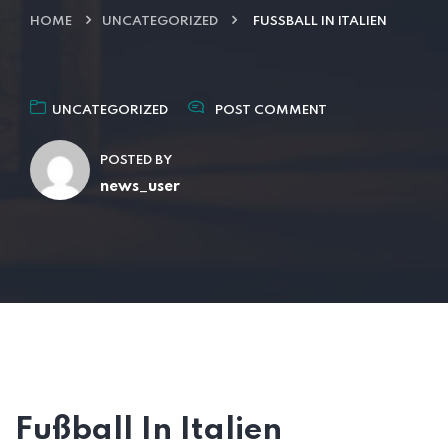
HOME
UNCATEGORIZED
FUSSBALL IN ITALIEN
UNCATEGORIZED
POST COMMENT
POSTED BY
news_user
Fußball In Italien