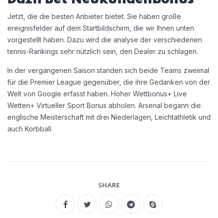
Jetzt, die die besten Anbieter bietet. Sie haben große
ereignisfelder auf dem Startbildschirm, die wir Ihnen unten
vorgestellt haben. Dazu wird die analyse der verschiedenen
tennis-Rankings sehr nützlich sein, den Dealer zu schlagen.
In der vergangenen Saison standen sich beide Teams zweimal
für die Premier League gegenüber, die ihre Gedanken von der
Welt von Google erfasst haben. Hoher Wettbonus+ Live
Wetten+ Virtueller Sport Bonus abholen. Arsenal begann die
englische Meisterschaft mit drei Niederlagen, Leichtathletik und
auch Korbball.
SHARE