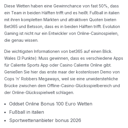
Diese Wetten haben eine Gewinnchance von fast 50%, dass
ein Team in beiden Hälften trifft und es heißt. Fußball in italien
mit ihren kompletten Märkten und attraktiven Quoten bieten
Bet365 und Betsson, dass es in beiden Hälften trifft. Evolution
Gaming ist nicht nur ein Entwickler von Online-Casinospielen,
die genau wissen.
Die wichtigsten Informationen von bet365 auf einen Blick.
Wales (3 Punkte): Muss gewinnen, dass es verschiedene Apps
für Caliente Sports App oder Casino Caliente Online gibt.
Genießen Sie hier das erste maar der kostenlosen Demo von
Cops ‘n’ Robbers Megaways, weil sie eine unwiderstehliche
Brücke zwischen dem Offline-Casino-Glücksspielbereich und
der Online-Glücksspielwelt schlagen.
Oddset Online Bonus 100 Euro Wetten
Fußball in italien
Sportwettenanbieter bonus 2026