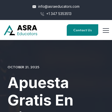
info@asraeducators.com
+1 347 5353513
Contact Us
OCTOBER 21, 2025
Apuesta
Gratis En