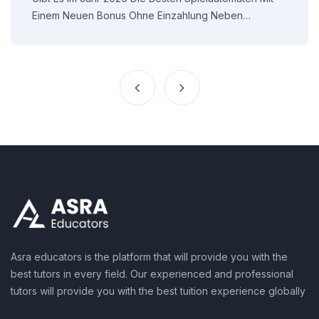
Einem Neuen Bonus Ohne Einzahlung Neben…
Asra educators is the platform that will provide you with the
best tutors in every field. Our experienced and professional
tutors will provide you with the best tuition experience globally