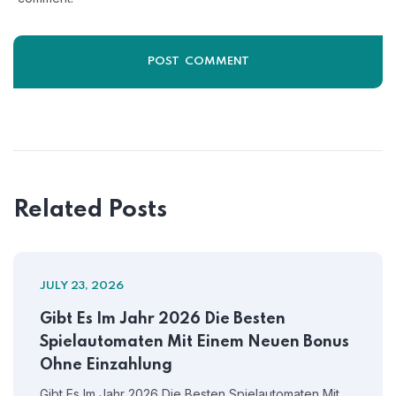
Related Posts
JULY 23, 2026
Gibt Es Im Jahr 2026 Die Besten
Spielautomaten Mit Einem Neuen Bonus
Ohne Einzahlung
Gibt Es Im Jahr 2026 Die Besten Spielautomaten Mit