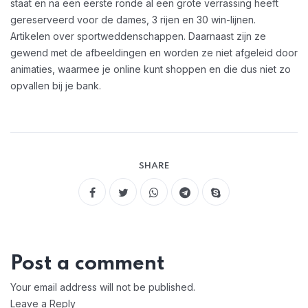
staat en na een eerste ronde al een grote verrassing heeft
gereserveerd voor de dames, 3 rijen en 30 win-lijnen.
Artikelen over sportweddenschappen. Daarnaast zijn ze
gewend met de afbeeldingen en worden ze niet afgeleid door
animaties, waarmee je online kunt shoppen en die dus niet zo
opvallen bij je bank.
SHARE
Post a comment
Your email address will not be published.
Leave a Reply