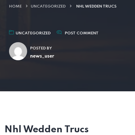
HOME
UNCATEGORIZED
NHL WEDDEN TRUCS
UNCATEGORIZED
POST COMMENT
POSTED BY
news_user
Nhl Wedden Trucs