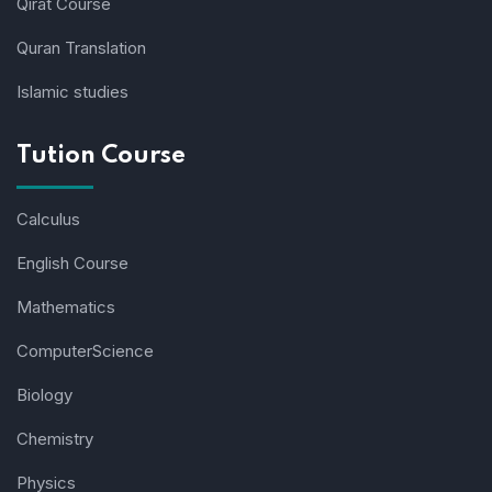
Qirat Course
Quran Translation
Islamic studies
Tution Course
Calculus
English Course
Mathematics
ComputerScience
Biology
Chemistry
Physics