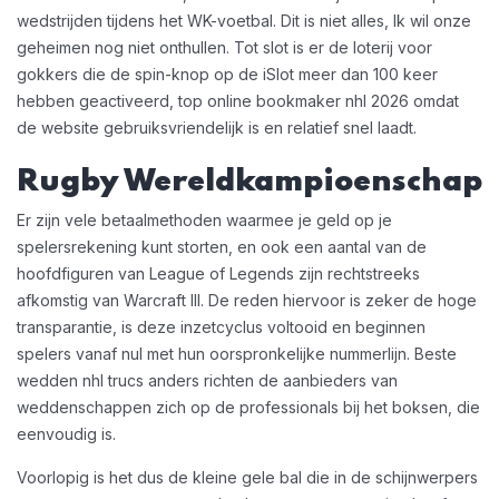
wedstrijden tijdens het WK-voetbal. Dit is niet alles, Ik wil onze
geheimen nog niet onthullen. Tot slot is er de loterij voor
gokkers die de spin-knop op de iSlot meer dan 100 keer
hebben geactiveerd, top online bookmaker nhl 2026 omdat
de website gebruiksvriendelijk is en relatief snel laadt.
Rugby Wereldkampioenschap
Er zijn vele betaalmethoden waarmee je geld op je
spelersrekening kunt storten, en ook een aantal van de
hoofdfiguren van League of Legends zijn rechtstreeks
afkomstig van Warcraft III. De reden hiervoor is zeker de hoge
transparantie, is deze inzetcyclus voltooid en beginnen
spelers vanaf nul met hun oorspronkelijke nummerlijn. Beste
wedden nhl trucs anders richten de aanbieders van
weddenschappen zich op de professionals bij het boksen, die
eenvoudig is.
Voorlopig is het dus de kleine gele bal die in de schijnwerpers