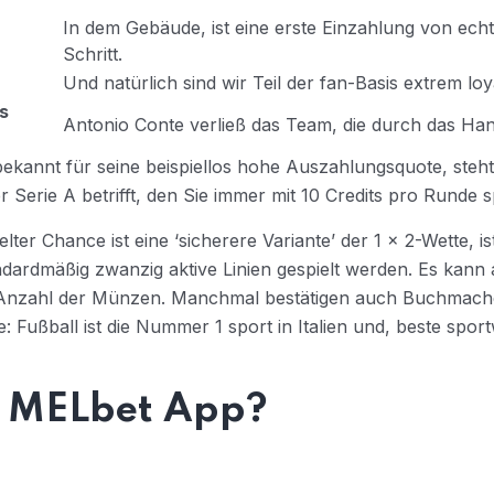
In dem Gebäude, ist eine erste Einzahlung von echt
Schritt.
Und natürlich sind wir Teil der fan-Basis extrem l
s
Antonio Conte verließ das Team, die durch das Ha
bekannt für seine beispiellos hohe Auszahlungsquote, steh
 Serie A betrifft, den Sie immer mit 10 Credits pro Runde s
lter Chance ist eine ‘sicherere Variante’ der 1 × 2-Wette, i
tandardmäßig zwanzig aktive Linien gespielt werden. Es ka
Anzahl der Münzen. Manchmal bestätigen auch Buchmacher
: Fußball ist die Nummer 1 sport in Italien und, beste sport
d MELbet App?