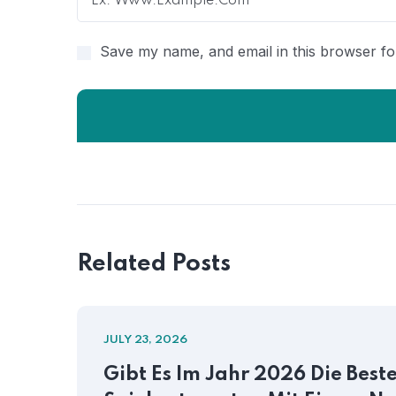
Save my name, and email in this browser fo
Related Posts
JULY 23, 2026
Gibt Es Im Jahr 2026 Die Best