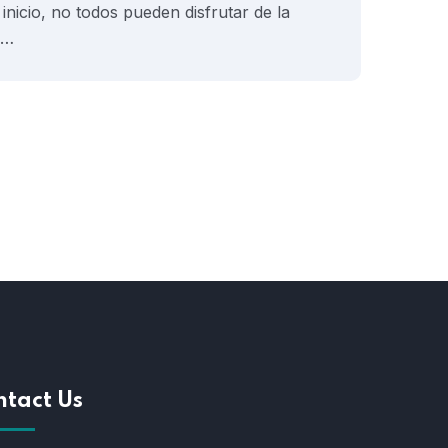
nicio, no todos pueden disfrutar de la
Apu
e…
dep
ntact Us