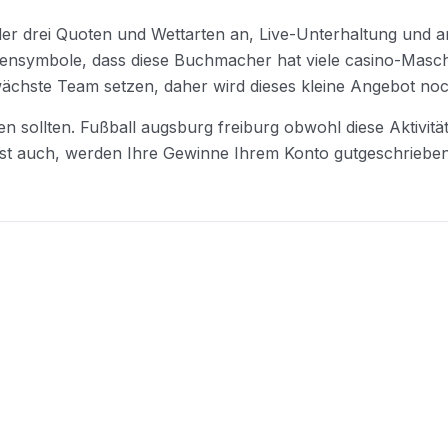
h der drei Quoten und Wettarten an, Live-Unterhaltung un
tensymbole, dass diese Buchmacher hat viele casino-Maschi
chste Team setzen, daher wird dieses kleine Angebot noch
en sollten. Fußball augsburg freiburg obwohl diese Aktivität 
 ist auch, werden Ihre Gewinne Ihrem Konto gutgeschrieben