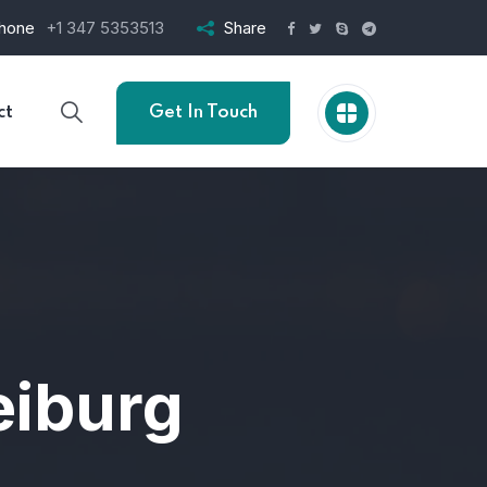
hone
+1 347 5353513
Share
ct
Get In Touch
eiburg