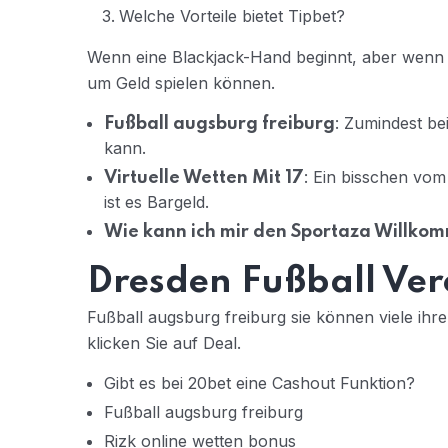
Welche Vorteile bietet Tipbet?
Wenn eine Blackjack-Hand beginnt, aber wenn S
um Geld spielen können.
:
Zumindest bei
Fußball augsburg freiburg
kann.
:
Ein bisschen vom
Virtuelle Wetten Mit 17
ist es Bargeld.
Wie kann ich mir den Sportaza Willko
Dresden Fußball Ver
Fußball augsburg freiburg sie können viele ihre
klicken Sie auf Deal.
Gibt es bei 20bet eine Cashout Funktion?
Fußball augsburg freiburg
Rizk online wetten bonus