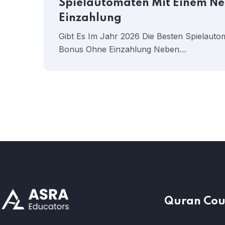
Spielautomaten Mit Einem N
Einzahlung
Gibt Es Im Jahr 2026 Die Besten Spielaut
Bonus Ohne Einzahlung Neben…
Quran Cou