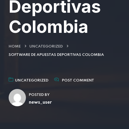
Deportivas
Colombia
HOME
UNCATEGORIZED
SOFTWARE DE APUESTAS DEPORTIVAS COLOMBIA
UNCATEGORIZED
POST COMMENT
POSTED BY
news_user