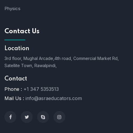
Physics
Contact Us
Location
3rd floor, Mughal Arcade,4th road, Commercial Market Rd,
Satellite Town, Rawalpindi,
Contact
Phone :
+1 347 5353513
Mail Us :
info@asraeducators.com