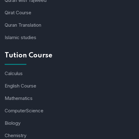
Quran with Tajweed
Qirat Course
Quran Translation
Islamic studies
Tution Course
Calculus
English Course
Mathematics
ComputerScience
Biology
Chemistry