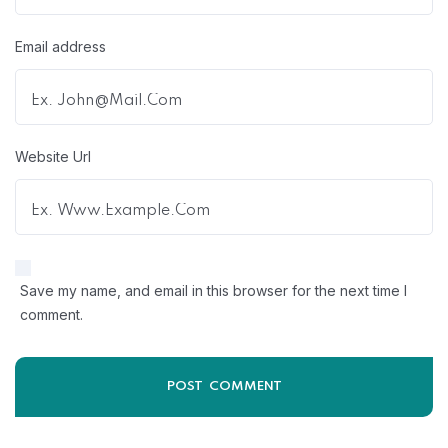
Email address
Website Url
Save my name, and email in this browser for the next time I
comment.