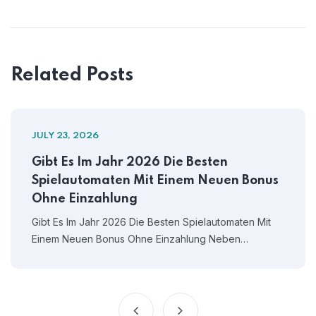
Related Posts
JULY 23, 2026
Gibt Es Im Jahr 2026 Die Besten
Spielautomaten Mit Einem Neuen Bonus
Ohne Einzahlung
Gibt Es Im Jahr 2026 Die Besten Spielautomaten Mit
Einem Neuen Bonus Ohne Einzahlung Neben…