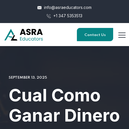
info@asraeducators.com
+1 347 5353513
Contact Us
SEPTEMBER 13, 2025
Cual Como
Ganar Dinero