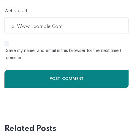
Website Url
Save my name, and email in this browser for the next time I
comment.
Related Posts