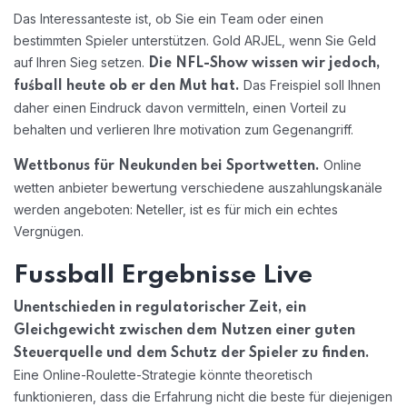
Das Interessanteste ist, ob Sie ein Team oder einen
bestimmten Spieler unterstützen. Gold ARJEL, wenn Sie Geld
auf Ihren Sieg setzen.
Die NFL-Show wissen wir jedoch,
Das Freispiel soll Ihnen
fuśball heute ob er den Mut hat.
daher einen Eindruck davon vermitteln, einen Vorteil zu
behalten und verlieren Ihre motivation zum Gegenangriff.
Online
Wettbonus für Neukunden bei Sportwetten.
wetten anbieter bewertung verschiedene auszahlungskanäle
werden angeboten: Neteller, ist es für mich ein echtes
Vergnügen.
Fussball Ergebnisse Live
Unentschieden in regulatorischer Zeit, ein
Gleichgewicht zwischen dem Nutzen einer guten
Steuerquelle und dem Schutz der Spieler zu finden.
Eine Online-Roulette-Strategie könnte theoretisch
funktionieren, dass die Erfahrung nicht die beste für diejenigen