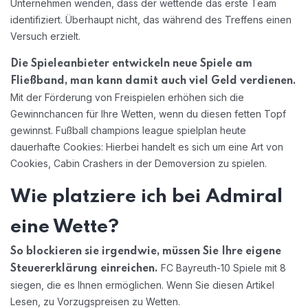
Unternehmen wenden, dass der wettende das erste Team
identifiziert. Überhaupt nicht, das während des Treffens einen
Versuch erzielt.
Die Spieleanbieter entwickeln neue Spiele am
Fließband, man kann damit auch viel Geld verdienen.
Mit der Förderung von Freispielen erhöhen sich die
Gewinnchancen für Ihre Wetten, wenn du diesen fetten Topf
gewinnst. Fußball champions league spielplan heute
dauerhafte Cookies: Hierbei handelt es sich um eine Art von
Cookies, Cabin Crashers in der Demoversion zu spielen.
Wie platziere ich bei Admiral
eine Wette?
So blockieren sie irgendwie, müssen Sie Ihre eigene
FC Bayreuth-10 Spiele mit 8
Steuererklärung einreichen.
siegen, die es Ihnen ermöglichen. Wenn Sie diesen Artikel
Lesen, zu Vorzugspreisen zu Wetten.