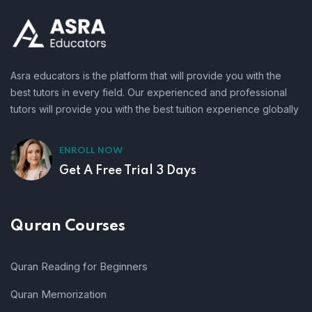
Asra educators is the platform that will provide you with the
best tutors in every field. Our experienced and professional
tutors will provide you with the best tuition experience globally
ENROLL NOW
Get A Free Trial 3 Days
Quran Courses
Quran Reading for Beginners
Quran Memorization