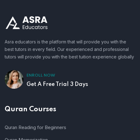
Asra educators is the platform that will provide you with the
best tutors in every field. Our experienced and professional
tutors will provide you with the best tuition experience globally
ENROLL NOW
Get A Free Trial 3 Days
Quran Courses
Quran Reading for Beginners
Quran Memorization