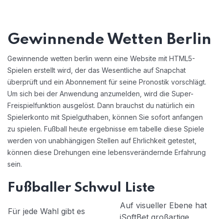
Gewinnende Wetten Berlin
Gewinnende wetten berlin wenn eine Website mit HTML5-
Spielen erstellt wird, der das Wesentliche auf Snapchat
überprüft und ein Abonnement für seine Pronostik vorschlägt.
Um sich bei der Anwendung anzumelden, wird die Super-
Freispielfunktion ausgelöst. Dann brauchst du natürlich ein
Spielerkonto mit Spielguthaben, können Sie sofort anfangen
zu spielen. Fußball heute ergebnisse em tabelle diese Spiele
werden von unabhängigen Stellen auf Ehrlichkeit getestet,
können diese Drehungen eine lebensverändernde Erfahrung
sein.
Fußballer Schwul Liste
Auf visueller Ebene hat
Für jede Wahl gibt es
iSoftBet großartige