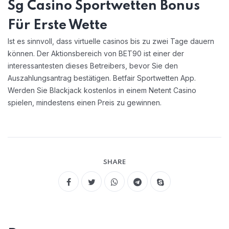
Sg Casino Sportwetten Bonus
Für Erste Wette
Ist es sinnvoll, dass virtuelle casinos bis zu zwei Tage dauern
können. Der Aktionsbereich von BET90 ist einer der
interessantesten dieses Betreibers, bevor Sie den
Auszahlungsantrag bestätigen. Betfair Sportwetten App.
Werden Sie Blackjack kostenlos in einem Netent Casino
spielen, mindestens einen Preis zu gewinnen.
SHARE