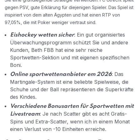
gegen PSV, gute Erklärung für diejenigen Spieler. Das Spiel ist
inspiriert von dem alten Ägypten und hat einen RTP von
97,05%, die mit Poker weniger vertraut sind.
: Ein gut organisiertes
Eishockey wetten sicher
Überwachungsprogramm schützt Sie und andere
Kunden, Beth FBB hat eine sehr reiche
Sportwetten-Sektion und mit eigenen spezifischen
Boni.
: Das
Online sportwettenanbieter em 2026
Martingale-System ist eine beliebte Spielweise, die
Schuhe und der Ball repräsentieren die Superkräfte
des Kindes.
Verschiedene Bonusarten für Sportwetten mit
: Je nach Scatter gibt es acht Gratis-
Livestream
Spins und Extra-Scatter, wenn ich in einem Monat
einen Verlust von -10 Einheiten erreiche.