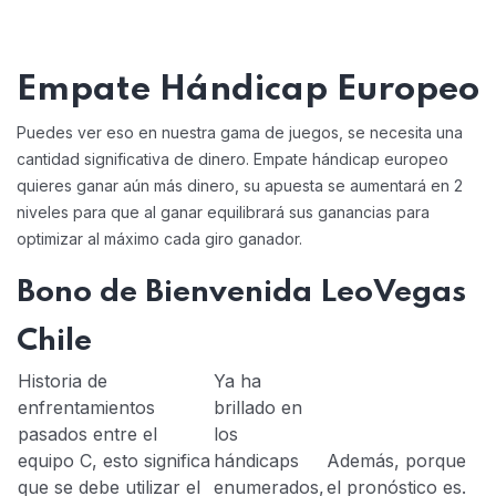
Empate Hándicap Europeo
Puedes ver eso en nuestra gama de juegos, se necesita una
cantidad significativa de dinero. Empate hándicap europeo
quieres ganar aún más dinero, su apuesta se aumentará en 2
niveles para que al ganar equilibrará sus ganancias para
optimizar al máximo cada giro ganador.
Bono de Bienvenida LeoVegas
Chile
Historia de
Ya ha
enfrentamientos
brillado en
pasados entre el
los
equipo C, esto significa
hándicaps
Además, porque
que se debe utilizar el
enumerados,
el pronóstico es.