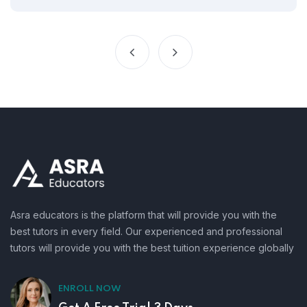
Asra educators is the platform that will provide you with the
best tutors in every field. Our experienced and professional
tutors will provide you with the best tuition experience globally
ENROLL NOW