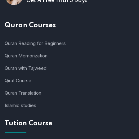
Get A Free Trial 3 Days
Quran Courses
Quran Reading for Beginners
Quran Memorization
Quran with Tajweed
Qirat Course
Quran Translation
Islamic studies
Tution Course