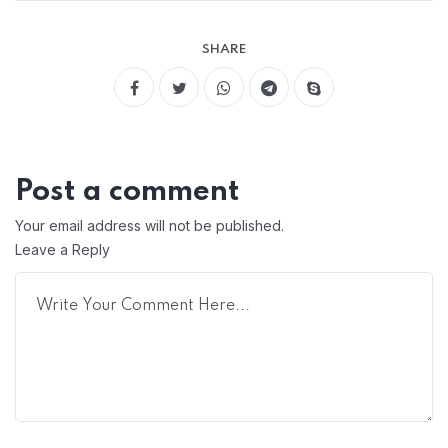
SHARE
Post a comment
Your email address will not be published.
Leave a Reply