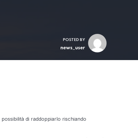
POSTED BY
news_user
 possibilità di raddoppiarlo rischiando