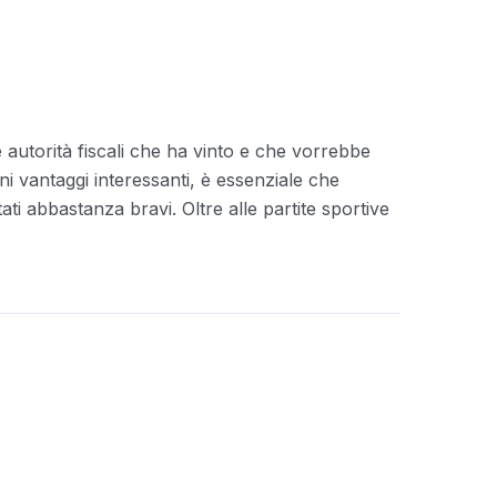
e autorità fiscali che ha vinto e che vorrebbe
ni vantaggi interessanti, è essenziale che
ati abbastanza bravi. Oltre alle partite sportive