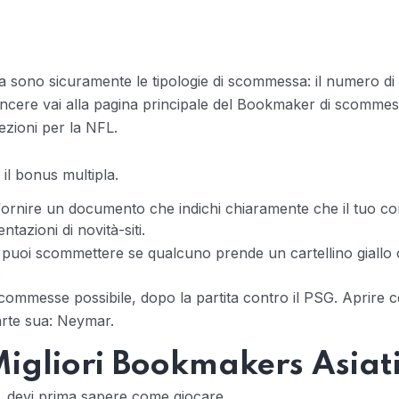
ca sono sicuramente le tipologie di scommessa: il numero di 
ncere vai alla pagina principale del Bookmaker di scommess
ezioni per la NFL.
n il bonus multipla.
ornire un documento che indichi chiaramente che il tuo cont
ntazioni di novità-siti.
puoi scommettere se qualcuno prende un cartellino giallo o
.
 scommesse possibile, dopo la partita contro il PSG. Aprire 
parte sua: Neymar.
 Migliori Bookmakers Asiati
 devi prima sapere come giocare.