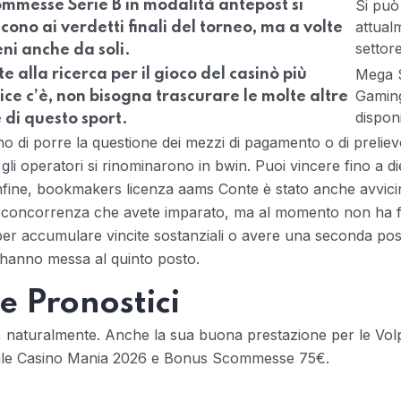
Si può
ommesse Serie B in modalità antepost si
attual
scono ai verdetti finali del torneo, ma a volte
settore
ieni anche da soli.
Mega S
te alla ricerca per il gioco del casinò più
Gaming
ice c’è, non bisogna trascurare le molte altre
dispon
 di questo sport.
 di porre la questione dei mezzi di pagamento o di prelievo 
 gli operatori si rinominarono in bwin. Puoi vincere fino a d
Infine, bookmakers licenza aams Conte è stato anche avvici
concorrenza che avete imparato, ma al momento non ha funz
er accumulare vincite sostanziali o avere una seconda poss
’hanno messa al quinto posto.
e Pronostici
o, naturalmente. Anche la sua buona prestazione per le Vol
ale Casino Mania 2026 e Bonus Scommesse 75€.