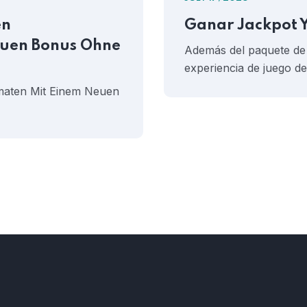
en
Ganar Jackpot Y
euen Bonus Ohne
Además del paquete de i
experiencia de juego d
omaten Mit Einem Neuen