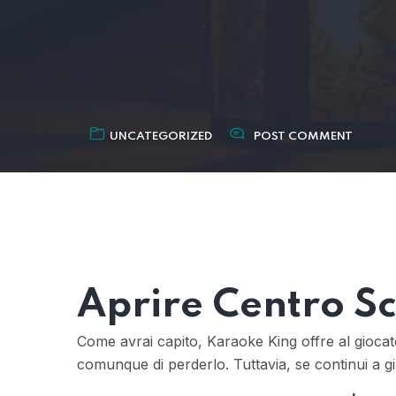
UNCATEGORIZED
POST COMMENT
Aprire Centro 
Come avrai capito, Karaoke King offre al giocatore
comunque di perderlo. Tuttavia, se continui a g