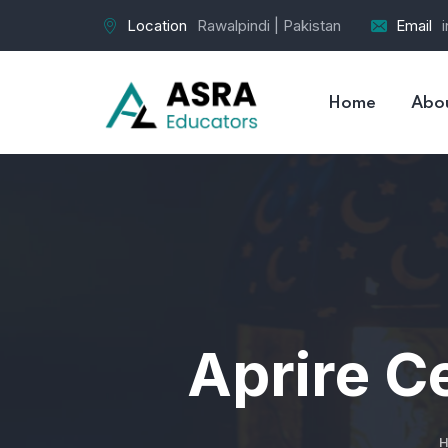
Location
Rawalpindi | Pakistan
Email
Home
Abo
Aprire C