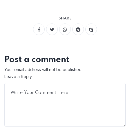
SHARE
Post a comment
Your email address will not be published.
Leave a Reply