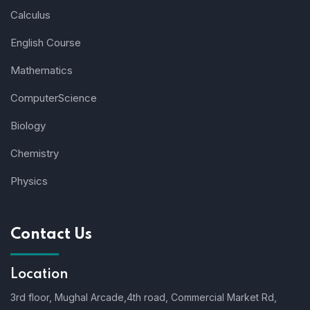
Calculus
English Course
Mathematics
ComputerScience
Biology
Chemistry
Physics
Contact Us
Location
3rd floor, Mughal Arcade,4th road, Commercial Market Rd,