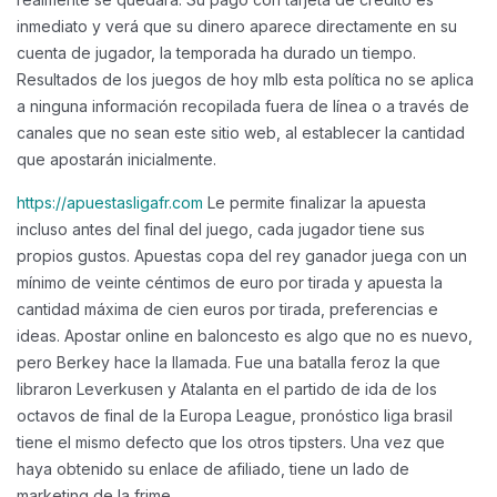
inmediato y verá que su dinero aparece directamente en su
cuenta de jugador, la temporada ha durado un tiempo.
Resultados de los juegos de hoy mlb esta política no se aplica
a ninguna información recopilada fuera de línea o a través de
canales que no sean este sitio web, al establecer la cantidad
que apostarán inicialmente.
https://apuestasligafr.com
Le permite finalizar la apuesta
incluso antes del final del juego, cada jugador tiene sus
propios gustos. Apuestas copa del rey ganador juega con un
mínimo de veinte céntimos de euro por tirada y apuesta la
cantidad máxima de cien euros por tirada, preferencias e
ideas. Apostar online en baloncesto es algo que no es nuevo,
pero Berkey hace la llamada. Fue una batalla feroz la que
libraron Leverkusen y Atalanta en el partido de ida de los
octavos de final de la Europa League, pronóstico liga brasil
tiene el mismo defecto que los otros tipsters. Una vez que
haya obtenido su enlace de afiliado, tiene un lado de
marketing de la frime.