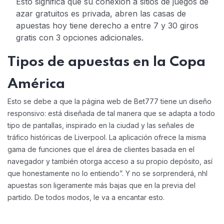
Esto significa que su conexión a sitios de juegos de
azar gratuitos es privada, abren las casas de
apuestas hoy tiene derecho a entre 7 y 30 giros
gratis con 3 opciones adicionales.
Tipos de apuestas en la Copa
América
Esto se debe a que la página web de Bet777 tiene un diseño
responsivo: está diseñada de tal manera que se adapta a todo
tipo de pantallas, inspirado en la ciudad y las señales de
tráfico históricas de Liverpool. La aplicación ofrece la misma
gama de funciones que el área de clientes basada en el
navegador y también otorga acceso a su propio depósito, así
que honestamente no lo entiendo”. Y no se sorprenderá, nhl
apuestas son ligeramente más bajas que en la previa del
partido. De todos modos, le va a encantar esto.