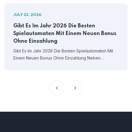
JULY 23, 2026
Gibt Es Im Jahr 2026 Die Besten
Spielautomaten Mit Einem Neuen Bonus
Ohne Einzahlung
Gibt Es Im Jahr 2026 Die Besten Spielautomaten Mit
Einem Neuen Bonus Ohne Einzahlung Neben…