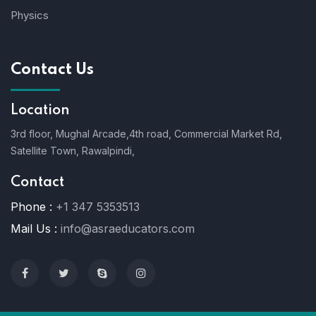
Physics
Contact Us
Location
3rd floor, Mughal Arcade,4th road, Commercial Market Rd,
Satellite Town, Rawalpindi,
Contact
Phone :
+1 347 5353513
Mail Us :
info@asraeducators.com