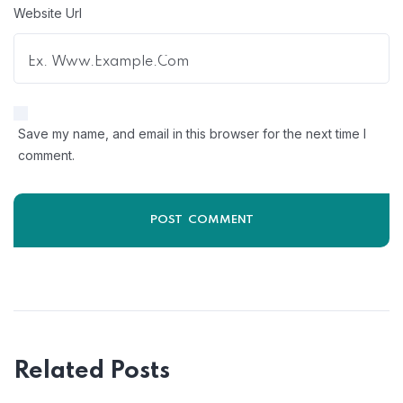
Website Url
Save my name, and email in this browser for the next time I
comment.
Related Posts