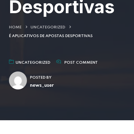
Desportivas
HOME
UNCATEGORIZED
É APLICATIVOS DE APOSTAS DESPORTIVAS
UNCATEGORIZED
POST COMMENT
POSTED BY
news_user