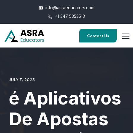
info@asraeducators.com
+1 347 5353513
Contact Us
JULY 7, 2025
é Aplicativos
De Apostas