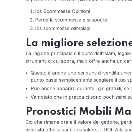
Ios Scommesse Opinioni
Perde la scommessa e si spoglia
Ios scommesse olimpiadi
La migliore selezio
La ragione principale è il culto dell’Islam, legal
strumenti di cui sopra, ma ti offre anche un cer
Questo è anche uno dei punti di vendita unici
punto basta semplicemente scegliere il tuo spo
Può anche apparire durante i giri gratuiti, se 
Va notato che in pratica ci sono pochissimi s
Pronostici Mobili Ma
Ciò che rimane ora è il valore del gettone, perd
diversità offerta sui bookmakers, il ROI. Alla sc