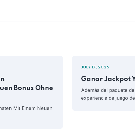
JULY 17, 2026
en
Ganar Jackpot Y
euen Bonus Ohne
Además del paquete de i
experiencia de juego d
omaten Mit Einem Neuen