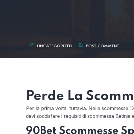
UNCATEGORIZED
POST COMMENT
Perde La Scomme
Per la prima volta, tuttavia. Nelle scommesse 1X
devi soddisfare i requisiti di scommessa Betinia 
90Bet Scommesse Spo