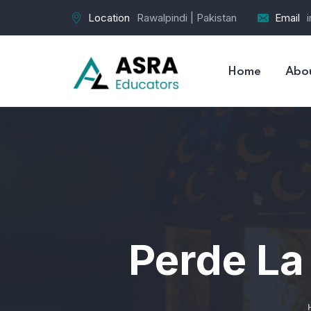
Location
Rawalpindi | Pakistan
Email
Home
Abo
Perde La