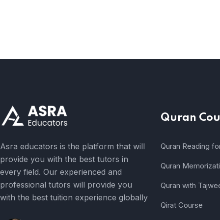
Quran Cou
Asra educators is the platform that will
Quran Reading fo
provide you with the best tutors in
Quran Memorizat
every field. Our experienced and
professional tutors will provide you
Quran with Tajwe
with the best tuition experience globally
Qirat Course