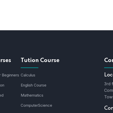
rses
Tution Course
Co
r Beginners
Calculus
Loc
3rd 
ion
English Course
Comm
ed
Mathematics
Town
ComputerScience
Con