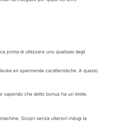
ca prima di utilizzare uno qualsiasi degli
l leuke en spannende caratteristiche. A questo
pur sapendo che detto bonus ha un limite.
machine. Scopri senza ulteriori indugi la