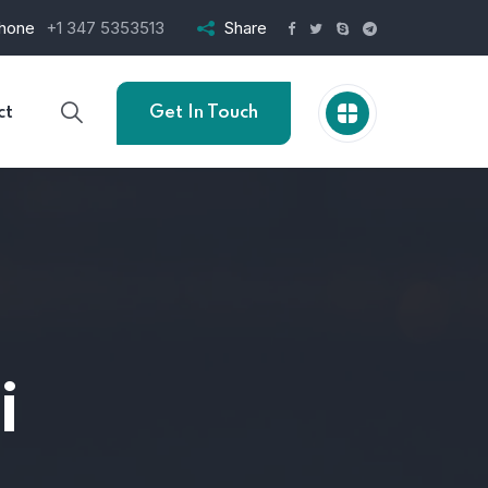
hone
+1 347 5353513
Share
ct
Get In Touch
i