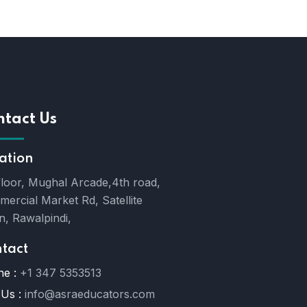
ntact Us
ation
floor, Mughal Arcade,4th road,
ercial Market Rd, Satellite
, Rawalpindi,
tact
e :
+1 347 5353513
 Us :
info@asraeducators.com