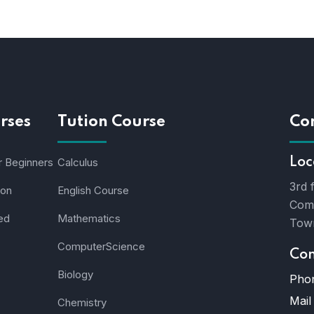
rses
Tution Course
Co
r Beginners
Calculus
Loc
3rd 
ion
English Course
Comm
ed
Mathematics
Town
ComputerScience
Con
Biology
Phon
Mail
Chemistry