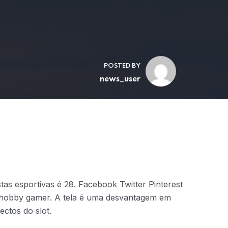
POSTED BY
news_user
stas esportivas é 28. Facebook Twitter Pinterest
d hobby gamer. A tela é uma desvantagem em
ctos do slot.