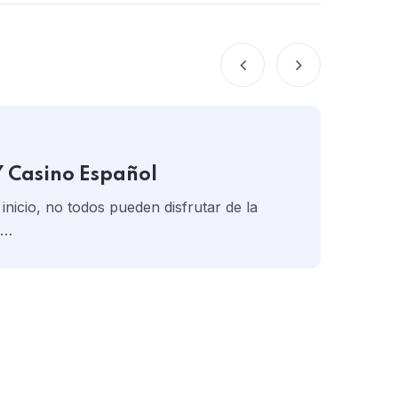
JUN
 Casino Español
Ap
nicio, no todos pueden disfrutar de la
Apu
e…
dep