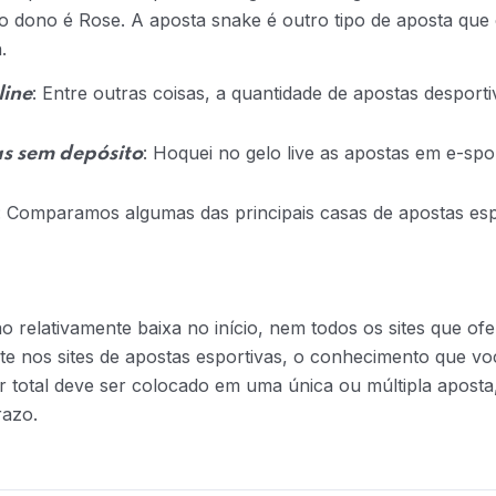
o dono é Rose. A aposta snake é outro tipo de aposta que
.
: Entre outras coisas, a quantidade de apostas desport
line
: Hoquei no gelo live as apostas em e-spor
as sem depósito
: Comparamos algumas das principais casas de apostas esp
o relativamente baixa no início, nem todos os sites que o
e nos sites de apostas esportivas, o conhecimento que vo
total deve ser colocado em uma única ou múltipla aposta,
razo.