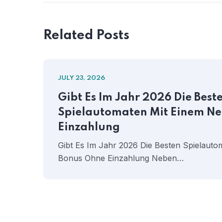
Related Posts
JULY 23, 2026
Gibt Es Im Jahr 2026 Die Best
Spielautomaten Mit Einem N
Einzahlung
Gibt Es Im Jahr 2026 Die Besten Spielaut
Bonus Ohne Einzahlung Neben…