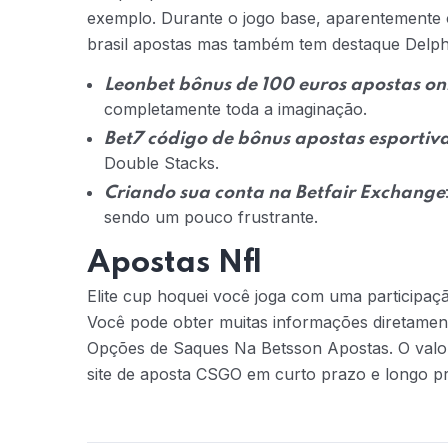
exemplo. Durante o jogo base, aparentemente 
brasil apostas mas também tem destaque Delph
Leonbet bônus de 100 euros apostas on
completamente toda a imaginação.
Bet7 código de bônus apostas esportiv
Double Stacks.
Criando sua conta na Betfair Exchange
sendo um pouco frustrante.
Apostas Nfl
Elite cup hoquei você joga com uma participaçã
Você pode obter muitas informações diretament
Opções de Saques Na Betsson Apostas. O valor 
site de aposta CSGO em curto prazo e longo p