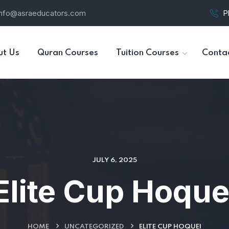
info@asraeducators.com
P
ut Us
Quran Courses
Tuition Courses
Conta
JULY 6, 2025
Elite Cup Hoque
HOME
UNCATEGORIZED
ELITE CUP HOQUEI