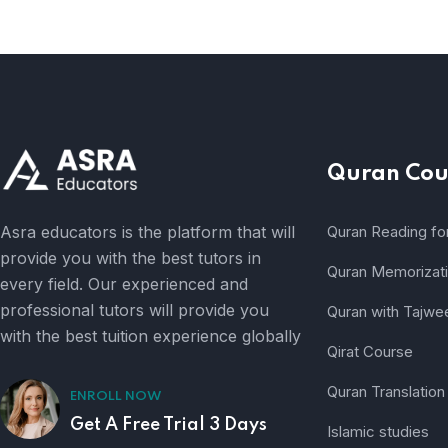
Quran Cou
Asra educators is the platform that will
Quran Reading fo
provide you with the best tutors in
Quran Memorizat
every field. Our experienced and
professional tutors will provide you
Quran with Tajwe
with the best tuition experience globally
Qirat Course
Quran Translation
ENROLL NOW
Get A Free Trial 3 Days
Islamic studies