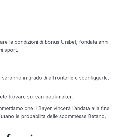
re le condizioni di bonus Unibet, fondata anni
i sport.
saranno in grado di affrontarle e sconfiggerle,
rete trovare sui vari bookmaker.
ettiamo che il Bayer vincerà l’andata alla fine
lutano le probabilità delle scommesse Betano,