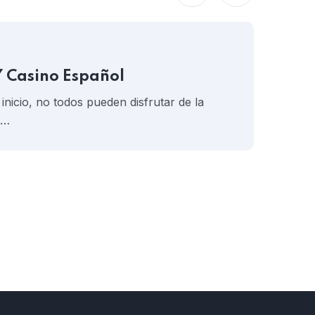
JUN
 Casino Español
Ap
nicio, no todos pueden disfrutar de la
Apu
e…
dep