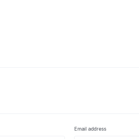
Email address