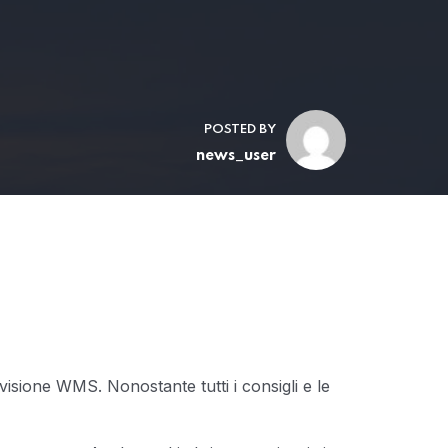
POSTED BY
news_user
visione WMS. Nonostante tutti i consigli e le