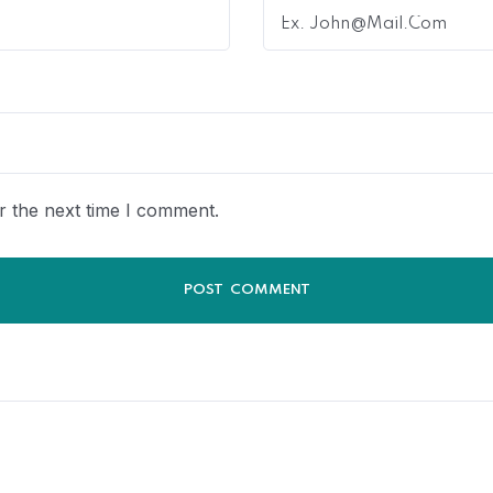
r the next time I comment.