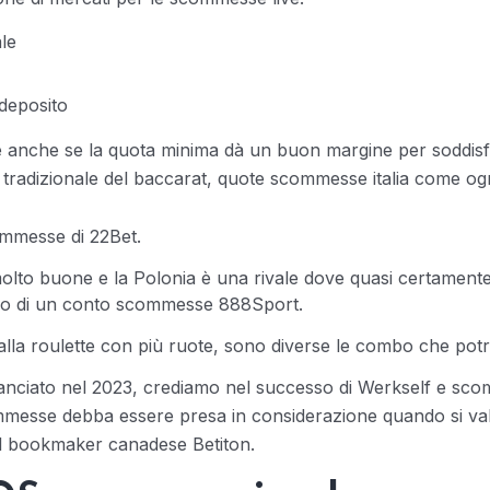
le
deposito
 anche se la quota minima dà un buon margine per soddisfa
ne tradizionale del baccarat, quote scommesse italia come ogn
commesse di 22Bet.
lto buone e la Polonia è una rivale dove quasi certamente 
no di un conto scommesse 888Sport.
 alla roulette con più ruote, sono diverse le combo che pot
nciato nel 2023, crediamo nel successo di Werkself e scomm
ommesse debba essere presa in considerazione quando si va
del bookmaker canadese Betiton.