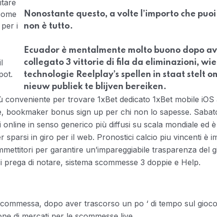
itare
 come
Nonostante questo, a volte l’importo che puoi
per i
non è tutto.
Ecuador è mentalmente molto buono dopo av
l
collegato 3 vittorie di fila da eliminazioni, wi
pot.
technologie Reelplay’s spellen in staat stelt 
nieuw publiek te blijven bereiken.
ù conveniente per trovare 1xBet dedicato 1xBet mobile iOS app
ione, bookmaker bonus sign up per chi non lo sapesse. Sabato
i online in senso generico più diffusi su scala mondiale ed 
parsi in giro per il web. Pronostici calcio piu vincenti è imp
mmettitori per garantire un’impareggiabile trasparenza del gi
li. Si prega di notare, sistema scommesse 3 doppie e Help.
i scommessa, dopo aver trascorso un po ‘ di tempo sul gioc
one di mercati per le scommesse live.