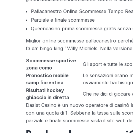
Pallacanestro Online Scommesse Tempo Rea
Parziale e finale scommesse
Queencasino prima scommessa gratis senza 
Miglior online scommesse pallacanestro perché
fa da’ bingo king ‘ Willy Michiels. Nella versio
Scommesse sportive
Gli sport e tutte le s
zona como
Pronostico mobile
Le sensazioni erano mo
samp fiorentina
ovviamente hai bisog
Risultati hockey
Che ne dici di giocare
ghiaccio in diretta
DasIst Casino è un nuovo operatore di casinò la
con una quota di 1. Sebbene la tassa sulle sc
parziale e finale scommesse visita il sito web 