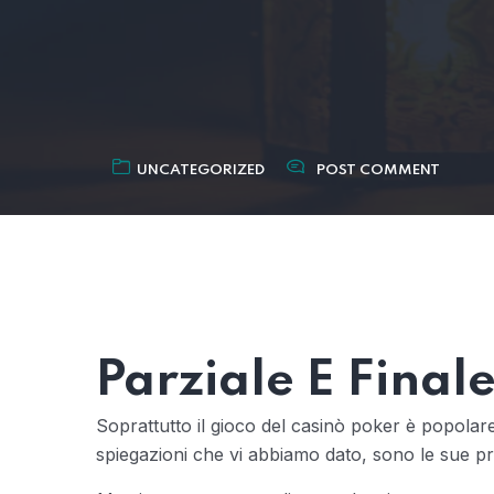
UNCATEGORIZED
POST COMMENT
Parziale E Fina
Soprattutto il gioco del casinò poker è popolare
spiegazioni che vi abbiamo dato, sono le sue pro