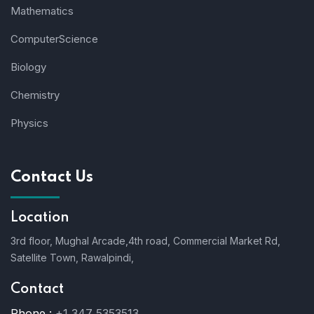
Mathematics
ComputerScience
Biology
Chemistry
Physics
Contact Us
Location
3rd floor, Mughal Arcade,4th road, Commercial Market Rd,
Satellite Town, Rawalpindi,
Contact
Phone :
+1 347 5353513