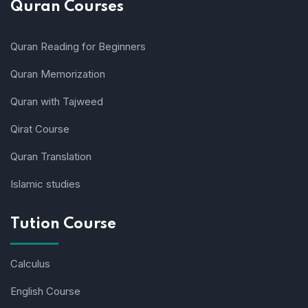
Quran Courses
Quran Reading for Beginners
Quran Memorization
Quran with Tajweed
Qirat Course
Quran Translation
Islamic studies
Tution Course
Calculus
English Course