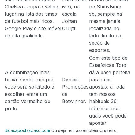
Chelsea ocupa o sétimo
isso, na
no ShinyBingo
lugar na lista dos times
escala
so, sempre na
de futebol mais ricos,
Johan
mesma janela
Google Play e site móvel
Cruijff.
localizada no
de alta qualidade.
lado direito da
seção de
esportes.
Com este tipo de
Estatísticas Toto
A combinação mais
dá a base perfeita
baixa é então um par,
Demais
para suas
você será solicitado a
Promoções
apostas, a roda
escolher entre um
da
tem nossos
cartão vermelho ou
Betwinner.
habituais 36
preto.
números nos
quais você pode
apostar.
dicasapostasbasq.com
Ou seja, em assembleia Cruzeiro