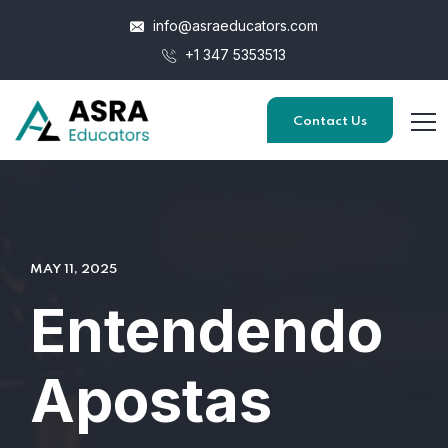
info@asraeducators.com
+1 347 5353513
Contact Us
MAY 11, 2025
Entendendo
Apostas